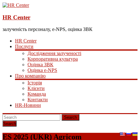
HR Center
залученість персоналу, e-NPS, оцінка ЗВК
HR Center
Послуги
Дослідження залученості
Корпоративна культура
Оцінка ЗВК
Оцінка e-NPS
Про компанію
Історія
Клієнти
Команда
Контакти
HR-Новини
Search
ES 2025 (UKR) Agricom