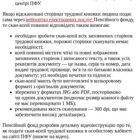
центрі ПФУ.
Якщо відскановані сторінки трудової книжки людина подає
сама через
вебпортал електронних послуг
Пенсійного фонду,
то скан-копії повинні відповідати таким вимогам:
необхідно зробити скан-копії всіх заповнених сторінок
трудової книжки, порожні сторінки сканувати немає
необхідності;
копії повинні містити чіткі та повні зображення
заповнених сторінок і записаного тексту, а також усіх
реквізитів документу — це назва, серія та номер, дата
видачі трудової; прізвище, ім’я та по батькові власника
документу; усі необхідні печатки та підписи;
скан-копії мають бути виготовлені в кольоровому
форматі з оригіналів документів;
збережені у форматах JPG або PDF, посторінково
чи одним документом (водночас розмір кожного файлу
не має перевищувати 1 МБ);
рекомендована якість сканування — 300 dpi, що має
забезпечити високу деталізацію).
Пенсійний фонд розробив детальну відеоінструкцію про те,
як подати скан-копії трудової книжки в особистому кабінеті
на сайті ПФУ (нижче на відео).