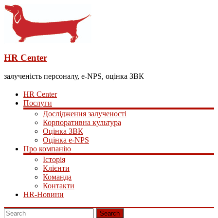
HR Center
залученість персоналу, e-NPS, оцінка ЗВК
HR Center
Послуги
Дослідження залученості
Корпоративна культура
Оцінка ЗВК
Оцінка e-NPS
Про компанію
Історія
Клієнти
Команда
Контакти
HR-Новини
Search