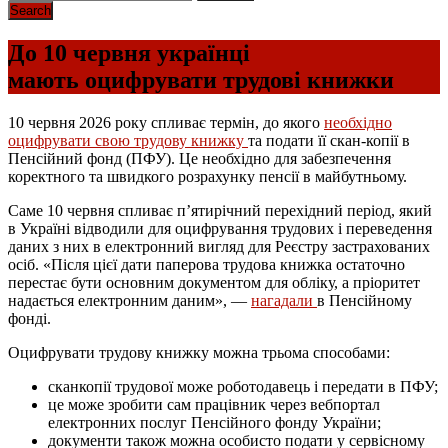
До 10 червня українці
мають оцифрувати трудові книжки
10 червня 2026 року спливає термін, до якого
необхідно
оцифрувати свою трудову книжку
та подати її скан-копії в
Пенсійний фонд (ПФУ). Це необхідно для забезпечення
коректного та швидкого розрахунку пенсії в майбутньому.
Саме 10 червня спливає п’ятирічний перехідний період, який
в Україні відводили для оцифрування трудових і переведення
даних з них в електронний вигляд для Реєстру застрахованих
осіб. «Після цієї дати паперова трудова книжка остаточно
перестає бути основним документом для обліку, а пріоритет
надається електронним даним», —
нагадали
в Пенсійному
фонді.
Оцифрувати трудову книжку можна трьома способами:
сканкопії трудової може роботодавець і передати в ПФУ;
це може зробити сам працівник через вебпортал
електронних послуг Пенсійного фонду України;
документи також можна особисто подати у сервісному