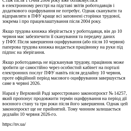
Стаж після 1 січня 2004 року вже обліковується
в електронному реєстрі на підставі звітів роботодавців і
додаткового оцифрування не потребує. Однак сканувати та
відправляти в ПФУ краще всі заповнені сторінки трудової,
зокрема і про працевлаштування після 2004 року.
Якщо трудова книжка зберігається у роботодавця, він до 10
червня має забезпечити її сканування та передачу даних
у ПФУ. Після завершення оцифрування (або після 10 червня)
паперова трудова книжка видається працівнику на руки під
підпис на зберігання.
Якщо роботодавець не відсканував трудову, працівник може
зробити це самостійно через особистий кабінет на порталі
електронних послуг ПФУ навіть після дедлайну 10 червня,
проте офіційний період масового оцифрування завершується
саме в червні 2026.
Наразі у Верховній Раді зареєстровано законопроєкт № 14257,
який пропонує продовжити термін оцифрування на період дії
воєнного стану та три роки після його завершення. Однак цей
законопроєкт ще не прийнятий. Тому чинним залишається
дедлайн 10 червня 2026-го.
https://nv.ua/