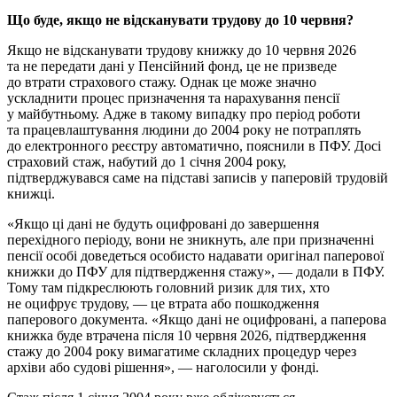
Що буде, якщо не відсканувати трудову до 10 червня?
Якщо не відсканувати трудову книжку до 10 червня 2026
та не передати дані у Пенсійний фонд, це не призведе
до втрати страхового стажу. Однак це може значно
ускладнити процес призначення та нарахування пенсії
у майбутньому. Адже в такому випадку про період роботи
та працевлаштування людини до 2004 року не потраплять
до електронного реєстру автоматично, пояснили в ПФУ. Досі
страховий стаж, набутий до 1 січня 2004 року,
підтверджувався саме на підставі записів у паперовій трудовій
книжці.
«Якщо ці дані не будуть оцифровані до завершення
перехідного періоду, вони не зникнуть, але при призначенні
пенсії особі доведеться особисто надавати оригінал паперової
книжки до ПФУ для підтвердження стажу», — додали в ПФУ.
Тому там підкреслюють головний ризик для тих, хто
не оцифрує трудову, — це втрата або пошкодження
паперового документа. «Якщо дані не оцифровані, а паперова
книжка буде втрачена після 10 червня 2026, підтвердження
стажу до 2004 року вимагатиме складних процедур через
архіви або судові рішення», — наголосили у фонді.