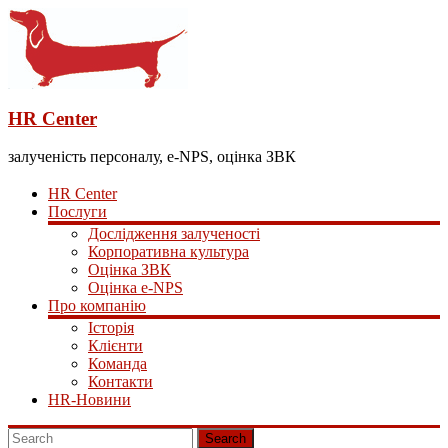
HR Center
залученість персоналу, e-NPS, оцінка ЗВК
HR Center
Послуги
Дослідження залученості
Корпоративна культура
Оцінка ЗВК
Оцінка e-NPS
Про компанію
Історія
Клієнти
Команда
Контакти
HR-Новини
Search