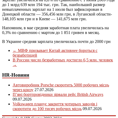
до 1 млрд 639 млн 194 тыс. грн. Так, наибольший размер
невыплаченных зарплат на 1 июля был зафиксирован в
Донецкой области — 356,456 млн грн, в Луганской области-
148,105 млн грн и в Киеве — 141,675 млн грн.
Напомним, в мае средняя заработная плата увеличилась на
0,3% по сравнению с мартом до 1 851 гривен в месяц.
В Украине средняя зарплата увеличилась почти до 2000 грн
←
МВФ призывает Китай активнее бороться с
безработицей
В России число безработных достигло 6,5 млн. человек
→
HR-Новини
Автовиробник Porsche скоротить 5000 робочих місць
через кризу
27.07.2026
П’яні бортпровідники зірвали рейс British Airways
09.07.2026
Volkswagen планує закриття чотирьох заводів і
скоротити до 100 тисяч робочих місць
09.07.2026