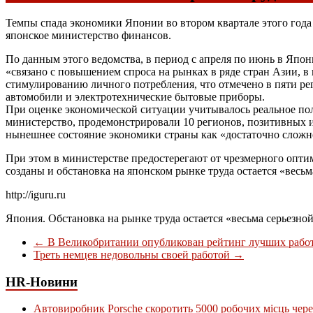
Темпы спада экономики Японии во втором квартале этого года
японское министерство финансов.
По данным этого ведомства, в период с апреля по июнь в Япо
«связано с повышением спроса на рынках в ряде стран Азии, в
стимулированию личного потребления, что отмечено в пяти ре
автомобили и электротехнические бытовые приборы.
При оценке экономической ситуации учитывалось реальное по
министерство, продемонстрировали 10 регионов, позитивных 
нынешнее состояние экономики страны как «достаточно слож
При этом в министерстве предостерегают от чрезмерного опти
созданы и обстановка на японском рынке труда остается «весьм
http://iguru.ru
Япония. Обстановка на рынке труда остается «весьма серьезно
←
В Великобритании опубликован рейтинг лучших работ
Треть немцев недовольны своей работой
→
HR-Новини
Автовиробник Porsche скоротить 5000 робочих місць чере