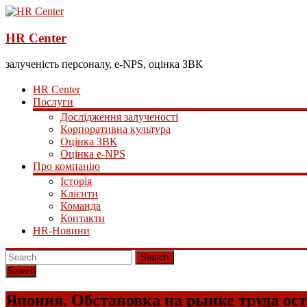
HR Center
залученість персоналу, e-NPS, оцінка ЗВК
HR Center
Послуги
Дослідження залученості
Корпоративна культура
Оцінка ЗВК
Оцінка e-NPS
Про компанію
Історія
Клієнти
Команда
Контакти
HR-Новини
Search
Япония. Обстановка на рынке труда ост