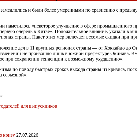
 замедлились и были более умеренными по сравнению с предыду
нии наметилось «некоторое улучшение в сфере промышленного пр
 первую очередь в Китае». Положительное влияние, указали в ми
гионах страны. Пакет этих мер включает весомые скидки при п
ложение дел в 11 крупных регионах страны — от Хоккайдо до О
изменений не произошло лишь в южной префектуре Окинава. Вме
ное при сохранении тенденции к возможному ухудшению».
мизма по поводу быстрых сроков выхода страны из кризиса, пос
а серьезной».
й»
одателей для выпускников
з кризу
27.07.2026