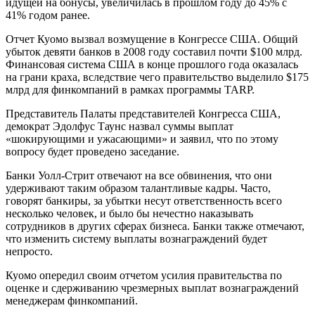
идущей на бонусы, увеличилась в прошлом году до 45% с
41% годом ранее.
Отчет Куомо вызвал возмущение в Конгрессе США. Общий
убыток девяти банков в 2008 году составил почти $100 млрд.
Финансовая система США в конце прошлого года оказалась
на грани краха, вследствие чего правительство выделило $175
млрд для финкомпаний в рамках программы TARP.
Представитель Палаты представителей Конгресса США,
демократ Эдолфус Таунс назвал суммы выплат
«шокирующими и ужасающими» и заявил, что по этому
вопросу будет проведено заседание.
Банки Уолл-Стрит отвечают на все обвинения, что они
удерживают таким образом талантливые кадры. Часто,
говорят банкиры, за убытки несут ответственность всего
несколько человек, и было бы нечестно наказывать
сотрудников в других сферах бизнеса. Банки также отмечают,
что изменить систему выплаты вознаграждений будет
непросто.
Куомо опередил своим отчетом усилия правительства по
оценке и сдерживанию чрезмерных выплат вознаграждений
менеджерам финкомпаний.