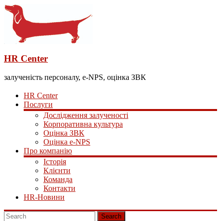
HR Center
залученість персоналу, e-NPS, оцінка ЗВК
HR Center
Послуги
Дослідження залученості
Корпоративна культура
Оцінка ЗВК
Оцінка e-NPS
Про компанію
Історія
Клієнти
Команда
Контакти
HR-Новини
Search