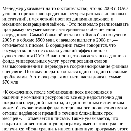
Менеджер указывает на то обстоятельство, что до 2008 г. ОАО
успешно привлекало кредитные ресурсы разных финансовых
институций, имея четкий прогноз динамики доходов и
механизм возвращения займов. «Это позволяло реализовывать
программу без уменьшения материального обеспечения
сотрудников. Самый большой из таких займов был получен в
2005 г. в объеме $500 млн. c началом выплат в 2008 г.»,—
отмечается в письме. В обращении также говорится, что
государство пока не создало условий эффективного
существования ОАО. В частности, это касается несозданного
фонда универсальных услуг, урегулирования ставок
взаимосоединения и перевода на госфинансирование филиала
спецсвязи. Поэтому оператор остался один на один со своими
проблемами. А это очередная выплата части долга в сумме
$70 млн.
«К сожалению, после мобилизации всех имеющихся в
наличии у компании ресурсов их все еще недостаточно для
покрытия очередной выплаты, и единственным источником
может быть экономия фонда материального поощрения путем
отмены надбавок и премий в течение ближайших трех
месяцев»,— отмечается в письме. Также указывается, что
сократить инвестиционную программу вместо этого уже не
получится: «Если сравнить инвестиционную программу этого