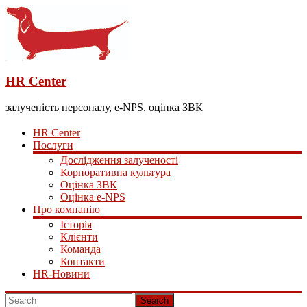
HR Center
залученість персоналу, e-NPS, оцінка ЗВК
HR Center
Послуги
Дослідження залученості
Корпоративна культура
Оцінка ЗВК
Оцінка e-NPS
Про компанію
Історія
Клієнти
Команда
Контакти
HR-Новини
Search