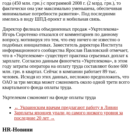
года (450 млн. грн.) с программой 2008 г. (2 млрд. грн.), то
фактически она уже максимально уменьшена, обеспечивая
минимальные потребности развития». Под последними
имелись в виду ШПД-проект и мобильная связь.
Директор филиала объединенных продаж «Укртелекома»
Игорь Сиротенко отказался от комментариев по данному
вопросу, мотивируя это тем, что ему ничего не известно о
подобных инициативах. Заместитель директора Института
информационного сообщества Ярослав Павловский отмечает,
что в «Укртелекоме» существует практика серьезных доплат к
зарплате. Согласно данным финотчета «Укртелекома», в этом
году затраты оператора на оплату труда составляют более 600
млн. грн. в квартал. Сейчас в компании работает 89 тыс.
человек. Исходя из этих данных, несложно предположить, что
ОАО за три месяца может сэкономить около одной трети всего
квартального фонда оплаты труда.
Укртелеком сэкономит на фонде оплаты труда
←
Украинским врачам предлагают работу в Ливии
Зарплаты японцев упали до самого низкого уровня за
последние 20 лет
→
HR-Новини