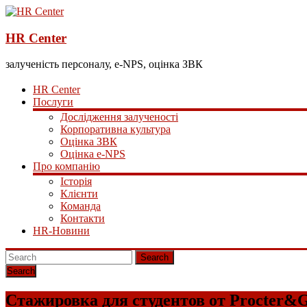
HR Center
залученість персоналу, e-NPS, оцінка ЗВК
HR Center
Послуги
Дослідження залученості
Корпоративна культура
Оцінка ЗВК
Оцінка e-NPS
Про компанію
Історія
Клієнти
Команда
Контакти
HR-Новини
Search
Стажировка для студентов от Procter&