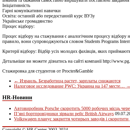
Вміння та бажання самостійно вирішувати поставлені завдання
Ініціативність
Гарні комунікативні навички
Освіта: останній або передостанній курс ВУЗу
Українське громадянство
Процес відбору:
Процес відбору на стажування є аналогічним процесу відбору на
правило, вони супроводжуються словом Students Programs Intern
Критерії відбору: Відбір усіх молодих фахівців, яких приймають
Детальніше ви можете дізнатись на сайті компанії http://www.pg
Стажировка для студентов от Procter&Gamble
←
Израиль. Безработица растет, зарплаты снижаются
Налоговое исследование PWC: Украина на 147 месте…
HR-Новини
Автовиробник Porsche скоротить 5000 робочих місць чере
П’яні бортпровідники зірвали рейс British Airways
09.07.2
Volkswagen планує закриття чотирьох заводів і скоротити
Copyright © HR Center 2003-2024