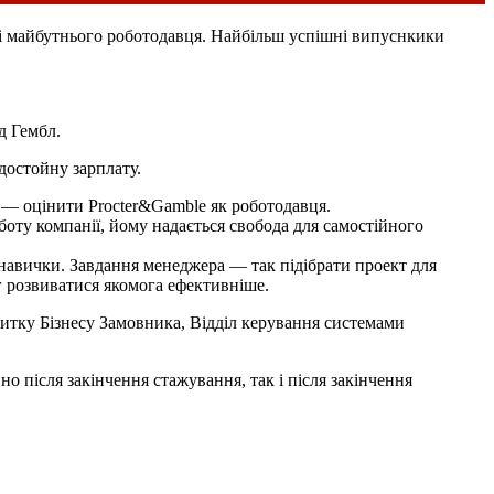
ті майбутнього роботодавця. Найбільш успішні випуснкики
д Гембл.
достойну зарплату.
ь — оцінити Procter&Gamble як роботодавця.
оту компанії, йому надається свобода для самостійного
 навички. Завдання менеджера — так підібрати проект для
іг розвиватися якомога ефективніше.
витку Бізнесу Замовника, Відділ керування системами
 після закінчення стажування, так і після закінчення