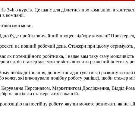
ів 3-4го курсів. Це шанс для дізнатися про компанію, в контекс
 в компанії.
нглійської мови.
хідно буде пройти звичайний процес відбору компанії Проктер ен
проекти на повний робочий день. Стажери при цьому отримують 
вас як потенційного робітника, і надає вам таку саму можливіст
рших днів стажер має можливість вносити реальний внесок у роб
ому необхідні знання, допомагає адаптуватися і розвинути нові
або колег, які виконували подібну роботу раніше), щоби стажер м
ія, Керування Персоналом, Маркетингові Дослідження, Відділ Роз
бір на декілька стажерських вакансій.
позицію на постійну роботу, яку ви можете розпочати як негайно