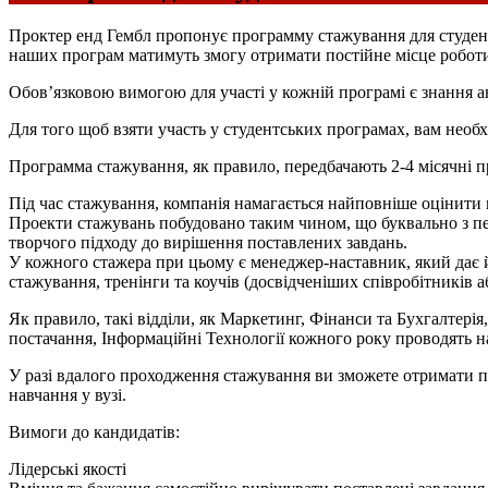
Проктер енд Гембл пропонує программу стажування для студент
наших програм матимуть змогу отримати постійне місце роботи
Обов’язковою вимогою для участі у кожній програмі є знання а
Для того щоб взяти участь у студентських програмах, вам необ
Программа стажування, як правило, передбачають 2-4 місячні 
Під час стажування, компанія намагається найповніше оцінити 
Проекти стажувань побудовано таким чином, що буквально з пе
творчого підходу до вирішення поставлених завдань.
У кожного стажера при цьому є менеджер-наставник, який дає й
стажування, тренінги та коучів (досвідченіших співробітників 
Як правило, такі відділи, як Маркетинг, Фінанси та Бухгалтер
постачання, Інформаційні Технології кожного року проводять на
У разі вдалого проходження стажування ви зможете отримати про
навчання у вузі.
Вимоги до кандидатів:
Лідерські якості