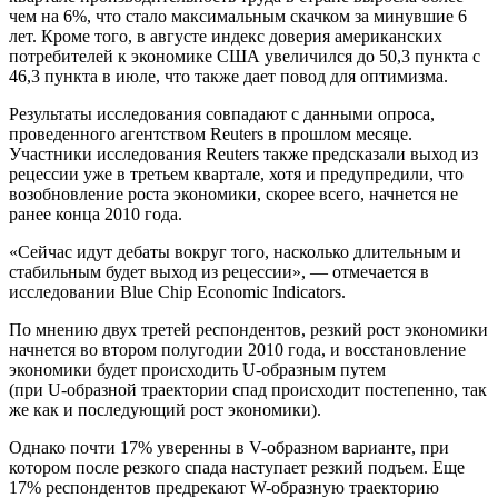
чем на 6%, что стало максимальным скачком за минувшие 6
лет. Кроме того, в августе индекс доверия американских
потребителей к экономике США увеличился до 50,3 пункта с
46,3 пункта в июле, что также дает повод для оптимизма.
Результаты исследования совпадают с данными опроса,
проведенного агентством Reuters в прошлом месяце.
Участники исследования Reuters также предсказали выход из
рецессии уже в третьем квартале, хотя и предупредили, что
возобновление роста экономики, скорее всего, начнется не
ранее конца 2010 года.
«Сейчас идут дебаты вокруг того, насколько длительным и
стабильным будет выход из рецессии», — отмечается в
исследовании Blue Chip Economic Indicators.
По мнению двух третей респондентов, резкий рост экономики
начнется во втором полугодии 2010 года, и восстановление
экономики будет происходить U-образным путем
(при U-образной траектории спад происходит постепенно, так
же как и последующий рост экономики).
Однако почти 17% уверенны в V-образном варианте, при
котором после резкого спада наступает резкий подъем. Еще
17% респондентов предрекают W-образную траекторию