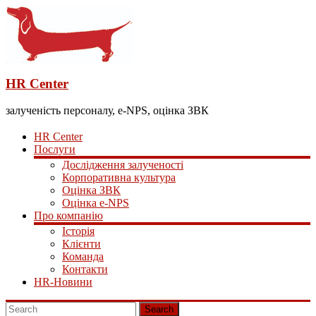
HR Center
залученість персоналу, e-NPS, оцінка ЗВК
HR Center
Послуги
Дослідження залученості
Корпоративна культура
Оцінка ЗВК
Оцінка e-NPS
Про компанію
Історія
Клієнти
Команда
Контакти
HR-Новини
Search