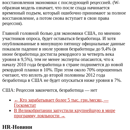
восстановления экономики с последующей рецессией. (W-
образная модель означает, что после спада начинается
временный подъем, который ошибочно принимают за полное
восстановление, а потом снова вступает в свои права
рецессия).
Главной головной болью для экономики США, по мнению
участников опроса, будет оставаться безработица. И хотя
опубликованные в минувшую пятницу официальные данные
показали падение в июле уровня безработицы до 9,4% (в
июне безработица достигла рекордного за четверть века
уровня в 9,5%), тем не менее эксперты опасаются, что к
началу 2010 года безработица в стране поднимется до новой
рекордной планки в 10%. При этом около 70% опрошенных
считают, что вплоть до второй половины 2012 года
безработица в США не будет опускаться ниже уровня в 7%.
США: Рецессия закончится, безработица — нет
←
Кто зарабатывает более 5 тыс. грн./месяц, —
Госкомстат
В Великобритании запустили крупнейшую в мире
программу лояльности
→
HR-Новини