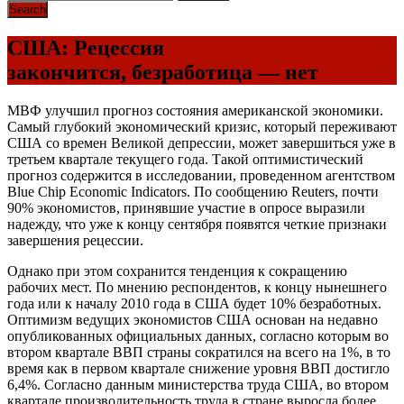
США: Рецессия
закончится, безработица — нет
МВФ улучшил прогноз состояния американской экономики.
Самый глубокий экономический кризис, который переживают
США со времен Великой депрессии, может завершиться уже в
третьем квартале текущего года. Такой оптимистический
прогноз содержится в исследовании, проведенном агентством
Blue Chip Economic Indicators. По сообщению Reuters, почти
90% экономистов, принявшие участие в опросе выразили
надежду, что уже к концу сентября появятся четкие признаки
завершения рецессии.
Однако при этом сохранится тенденция к сокращению
рабочих мест. По мнению респондентов, к концу нынешнего
года или к началу 2010 года в США будет 10% безработных.
Оптимизм ведущих экономистов США основан на недавно
опубликованных официальных данных, согласно которым во
втором квартале ВВП страны сократился на всего на 1%, в то
время как в первом квартале снижение уровня ВВП достигло
6,4%. Согласно данным министерства труда США, во втором
квартале производительность труда в стране выросла более