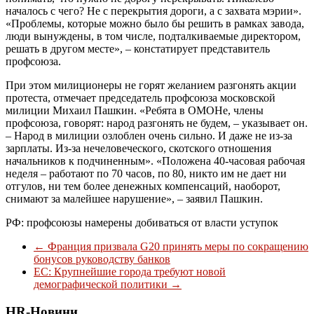
началось с чего? Не с перекрытия дороги, а с захвата мэрии».
«Проблемы, которые можно было бы решить в рамках завода,
люди вынуждены, в том числе, подталкиваемые директором,
решать в другом месте», – констатирует представитель
профсоюза.
При этом милиционеры не горят желанием разгонять акции
протеста, отмечает председатель профсоюза московской
милиции Михаил Пашкин. «Ребята в ОМОНе, члены
профсоюза, говорят: народ разгонять не будем, – указывает он.
– Народ в милиции озлоблен очень сильно. И даже не из-за
зарплаты. Из-за нечеловеческого, скотского отношения
начальников к подчиненным». «Положена 40-часовая рабочая
неделя – работают по 70 часов, по 80, никто им не дает ни
отгулов, ни тем более денежных компенсаций, наоборот,
снимают за малейшее нарушение», – заявил Пашкин.
РФ: профсоюзы намерены добиваться от власти уступок
←
Франция призвала G20 принять меры по сокращению
бонусов руководству банков
ЕС: Крупнейшие города требуют новой
демографической политики
→
HR-Новини