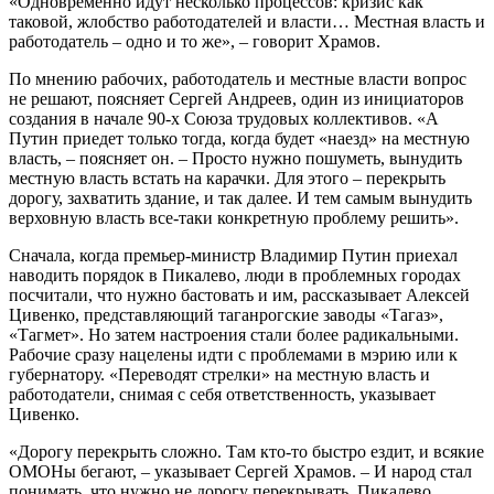
«Одновременно идут несколько процессов: кризис как
таковой, жлобство работодателей и власти… Местная власть и
работодатель – одно и то же», – говорит Храмов.
По мнению рабочих, работодатель и местные власти вопрос
не решают, поясняет Сергей Андреев, один из инициаторов
создания в начале 90-х Союза трудовых коллективов. «А
Путин приедет только тогда, когда будет «наезд» на местную
власть, – поясняет он. – Просто нужно пошуметь, вынудить
местную власть встать на карачки. Для этого – перекрыть
дорогу, захватить здание, и так далее. И тем самым вынудить
верховную власть все-таки конкретную проблему решить».
Сначала, когда премьер-министр Владимир Путин приехал
наводить порядок в Пикалево, люди в проблемных городах
посчитали, что нужно бастовать и им, рассказывает Алексей
Цивенко, представляющий таганрогские заводы «Тагаз»,
«Тагмет». Но затем настроения стали более радикальными.
Рабочие сразу нацелены идти с проблемами в мэрию или к
губернатору. «Переводят стрелки» на местную власть и
работодатели, снимая с себя ответственность, указывает
Цивенко.
«Дорогу перекрыть сложно. Там кто-то быстро ездит, и всякие
ОМОНы бегают, – указывает Сергей Храмов. – И народ стал
понимать, что нужно не дорогу перекрывать. Пикалево