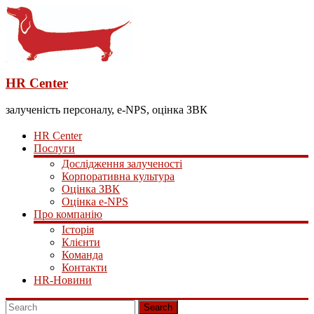
HR Center
залученість персоналу, e-NPS, оцінка ЗВК
HR Center
Послуги
Дослідження залученості
Корпоративна культура
Оцінка ЗВК
Оцінка e-NPS
Про компанію
Історія
Клієнти
Команда
Контакти
HR-Новини
Search