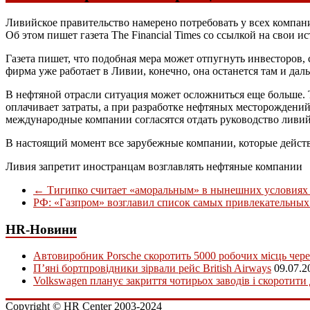
Ливийское правительство намерено потребовать у всех компани
Об этом пишет газета The Financial Times со ссылкой на свои и
Газета пишет, что подобная мера может отпугнуть инвесторов
фирма уже работает в Ливии, конечно, она останется там и даль
В нефтяной отрасли ситуация может осложниться еще больше. Т
оплачивает затраты, а при разработке нефтяных месторождени
международные компании согласятся отдать руководство ливи
В настоящий момент все зарубежные компании, которые дейс
Ливия запретит иностранцам возглавлять нефтяные компании
←
Тигипко считает «аморальным» в нынешних условиях
РФ: «Газпром» возглавил список самых привлекательных
HR-Новини
Автовиробник Porsche скоротить 5000 робочих місць чере
П’яні бортпровідники зірвали рейс British Airways
09.07.2
Volkswagen планує закриття чотирьох заводів і скоротити
Copyright © HR Center 2003-2024