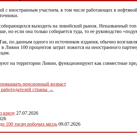
й с иностранным участием, в том числе работающих в нефтяной 
сточники.
, собирающихся выходить на ливийский рынок. Неназванный топ
ше, но если она только собирается туда, то ее руководство «поду
ак, по данным одного из источников издания, обычно возглавля
й в Ливии 100 процентов затрат ложится на иностранного партн
йцам.
твуют на территории Ливии, функционируют как совместные пр
 повышать пенсионный возраст
 работодателей страны
→
з кризу
27.07.2026
026
 до 100 тисяч робочих місць
09.07.2026