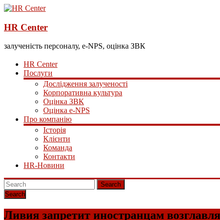
HR Center
залученість персоналу, e-NPS, оцінка ЗВК
HR Center
Послуги
Дослідження залученості
Корпоративна культура
Оцінка ЗВК
Оцінка e-NPS
Про компанію
Історія
Клієнти
Команда
Контакти
HR-Новини
Search
Ливия запретит иностранцам возглавл