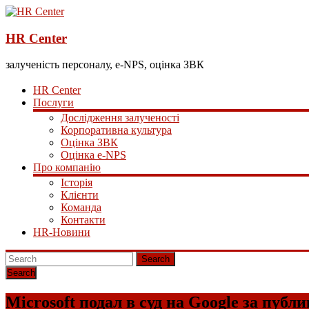
HR Center
залученість персоналу, e-NPS, оцінка ЗВК
HR Center
Послуги
Дослідження залученості
Корпоративна культура
Оцінка ЗВК
Оцінка e-NPS
Про компанію
Історія
Клієнти
Команда
Контакти
HR-Новини
Search
Microsoft подал в суд на Google за пуб