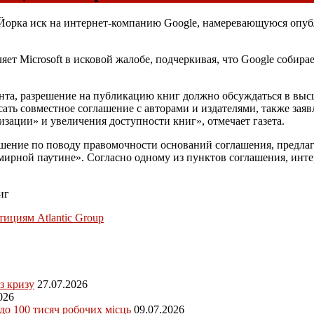
-Йорка иск на интернет-компанию Google, намеревающуюся опуб
т Microsoft в исковой жалобе, подчеркивая, что Google собира
ганта, разрешение на публикацию книг должно обсуждаться в в
ть совместное соглашение с авторами и издателями, также заяв
изации» и увеличения доступности книг», отмечает газета.
ние по поводу правомочности оснований соглашения, предлага
ирной паутине». Согласно одному из пунктов соглашения, инте
иг
ициям Atlantic Group
з кризу
27.07.2026
026
 до 100 тисяч робочих місць
09.07.2026