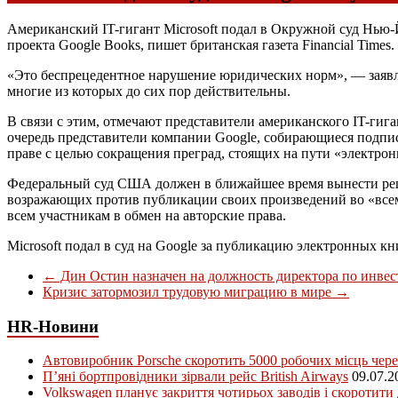
Американский IT-гигант Microsoft подал в Окружной суд Нью
проекта Google Books, пишет британская газета Financial Times.
«Это беспрецедентное нарушение юридических норм», — заявляе
многие из которых до сих пор действительны.
В связи с этим, отмечают представители американского IT-ги
очередь представители компании Google, собирающиеся подписа
праве с целью сокращения преград, стоящих на пути «электрон
Федеральный суд США должен в ближайшее время вынести реше
возражающих против публикации своих произведений во «всем
всем участникам в обмен на авторские права.
Microsoft подал в суд на Google за публикацию электронных кн
←
Дин Остин назначен на должность директора по инвест
Кризис затормозил трудовую миграцию в мире
→
HR-Новини
Автовиробник Porsche скоротить 5000 робочих місць чере
П’яні бортпровідники зірвали рейс British Airways
09.07.2
Volkswagen планує закриття чотирьох заводів і скоротити