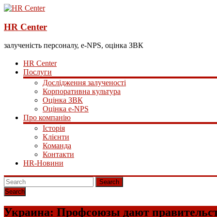
HR Center
залученість персоналу, e-NPS, оцінка ЗВК
HR Center
Послуги
Дослідження залученості
Корпоративна культура
Оцінка ЗВК
Оцінка e-NPS
Про компанію
Історія
Клієнти
Команда
Контакти
HR-Новини
Search
Украина: Профсоюзы дают правительств