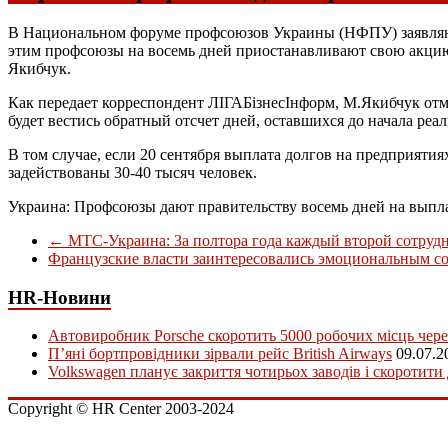
В Национальном форуме профсоюзов Украины (НФПУ) заявляют,
этим профсоюзы на восемь дней приостанавливают свою акци
Якибчук.
Как передает корреспондент ЛІГАБізнесІнформ, М.Якибчук отме
будет вестись обратный отсчет дней, оставшихся до начала р
В том случае, если 20 сентября выплата долгов на предприят
задействованы 30-40 тысяч человек.
Украина: Профсоюзы дают правительству восемь дней на выпла
←
МТС-Украина: За полтора года каждый второй сотрудн
Французские власти заинтересовались эмоциональным со
HR-Новини
Автовиробник Porsche скоротить 5000 робочих місць чере
П’яні бортпровідники зірвали рейс British Airways
09.07.2
Volkswagen планує закриття чотирьох заводів і скоротити
Copyright © HR Center 2003-2024