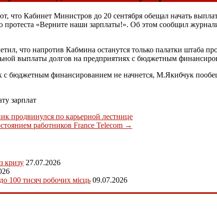
 что Кабинет Министров до 20 сентября обещал начать выплату
ю протеста «Верните наши зарплаты!». Об этом сообщил журна
тил, что напротив Кабмина останутся только палатки штаба про
еальной выплаты долгов на предприятиях с бюджетным финансиро
иях с бюджетным финансированием не начнется, М.Якибчук пообе
ту зарплат
ик продвинулся по карьерной лестнице
стоянием работников France Telecom
→
з кризу
27.07.2026
026
 до 100 тисяч робочих місць
09.07.2026