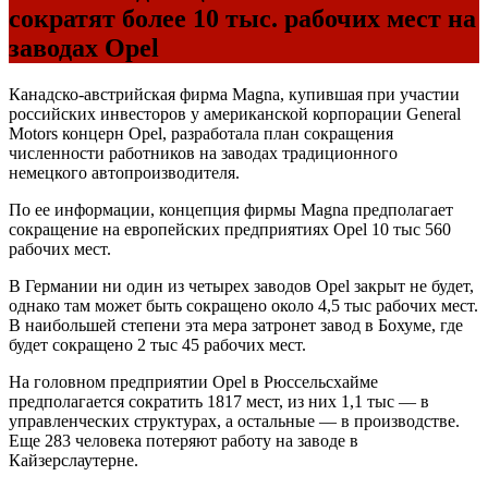
сократят более 10 тыс. рабочих мест на
заводах Opel
Канадско-австрийская фирма Magna, купившая при участии
российских инвесторов у американской корпорации General
Motors концерн Opel, разработала план сокращения
численности работников на заводах традиционного
немецкого автопроизводителя.
По ее информации, концепция фирмы Magna предполагает
сокращение на европейских предприятиях Opel 10 тыс 560
рабочих мест.
В Германии ни один из четырех заводов Opel закрыт не будет,
однако там может быть сокращено около 4,5 тыс рабочих мест.
В наибольшей степени эта мера затронет завод в Бохуме, где
будет сокращено 2 тыс 45 рабочих мест.
На головном предприятии Opel в Рюссельсхайме
предполагается сократить 1817 мест, из них 1,1 тыс — в
управленческих структурах, а остальные — в производстве.
Еще 283 человека потеряют работу на заводе в
Кайзерслаутерне.