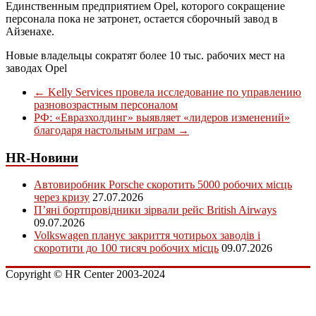
Единственным предприятием Opel, которого сокращение
персонала пока не затронет, остается сборочный завод в
Айзенахе.
Новые владельцы сократят более 10 тыс. рабочих мест на
заводах Opel
←
Kelly Services провела исследование по управлению
разновозрастным персоналом
РФ: «Евразхолдинг» выявляет «лидеров изменений»
благодаря настольным играм
→
HR-Новини
Автовиробник Porsche скоротить 5000 робочих місць
через кризу
27.07.2026
П’яні бортпровідники зірвали рейс British Airways
09.07.2026
Volkswagen планує закриття чотирьох заводів і
скоротити до 100 тисяч робочих місць
09.07.2026
Copyright © HR Center 2003-2024