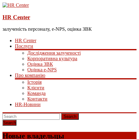
HR Center
залученість персоналу, e-NPS, оцінка ЗВК
HR Center
Послуги
Дослідження залученості
Корпоративна культура
Оцінка ЗВК
Оцінка e-NPS
Про компанію
Історія
Клієнти
Команда
Контакти
HR-Новини
Search
Новые владельцы