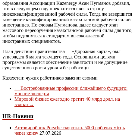
образования Ассоциации Kazenergy Асан Нугманов добавил,
что в следующем году прекратится ввоз в страну
низкоквалифицированной рабочей силы. Тогда же завершится
замещение квалифицированной казахстанской рабочей силой
иностранцев. По словам Нугманова, далее следует этап
массового переобучения казахстанской рабочей силы для того,
чтобы подтянуться к стандартам высококлассной
иностранных специалистов.
План действий правительства — «Дорожная карта», был
утвержден 6 марта текущего года. Основными целями
программы является обеспечение занятости и не допущение
существенного роста уровня безработицы.
Казахстан: чужих работников заменят своими
←
Востребованные профессии ближайшего будущего:
мнение эксперта
Мировой бизнес ежегодно тратит 40 млрд долл. на
взятки
→
HR-Новини
Автовиробник Porsche скоротить 5000 робочих місць
через кризу
27.07.2026