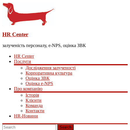
HR Center
залученість персоналу, e-NPS, оцінка ЗВК
HR Center
Послуги
Дослідження залученості
Корпоративна культура
Оцінка ЗВК
Оцінка e-NPS
Про компанію
Історія
Клієнти
Команда
Контакти
HR-Новини
Search