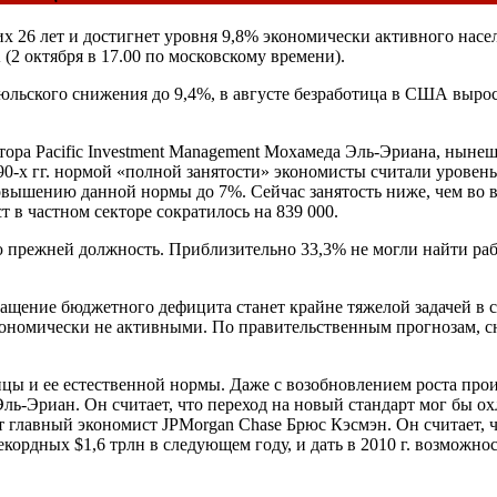
х 26 лет и достигнет уровня 9,8% экономически активного насе
2 октября в 17.00 по московскому времени).
юльского снижения до 9,4%, в августе безработица в США выросла
ора Pacific Investment Management Мохамеда Эль-Эриана, ныне
90-х гг. нормой «полной занятости» экономисты считали уровен
вышению данной нормы до 7%. Сейчас занятость ниже, чем во в
т в частном секторе сократилось на 839 000.
 прежней должность. Приблизительно 33,3% не могли найти рабо
ращение бюджетного дефицита станет крайне тяжелой задачей в 
кономически не активными. По правительственным прогнозам, сн
ы и ее естественной нормы. Даже с возобновлением роста произв
ль-Эриан. Он считает, что переход на новый стандарт мог бы ох
т главный экономист JPMorgan Chase Брюс Кэсмэн. Он считает, 
кордных $1,6 трлн в следующем году, и дать в 2010 г. возможн