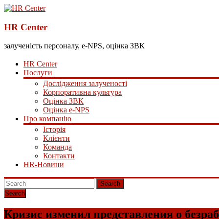
HR Center
залученість персоналу, e-NPS, оцінка ЗВК
HR Center
Послуги
Дослідження залученості
Корпоративна культура
Оцінка ЗВК
Оцінка e-NPS
Про компанію
Історія
Клієнти
Команда
Контакти
HR-Новини
Search
Кризис изменил представления о безр