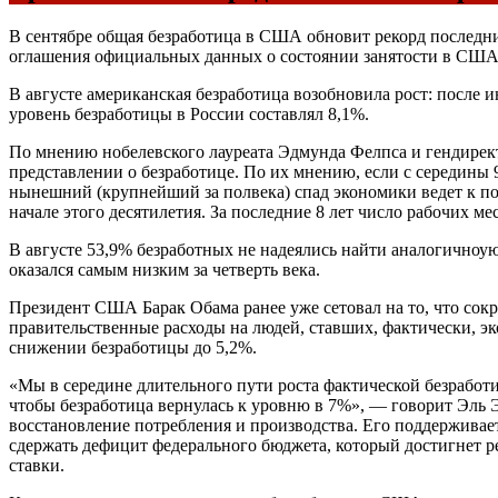
В сентябре общая безработица в США обновит рекорд последни
оглашения официальных данных о состоянии занятости в США (
В августе американская безработица возобновила рост: после и
уровень безработицы в России составлял 8,1%.
По мнению нобелевского лауреата Эдмунда Фелпса и гендирект
представлении о безработице. По их мнению, если с середины 
нынешний (крупнейший за полвека) спад экономики ведет к по
начале этого десятилетия. За последние 8 лет число рабочих мес
В августе 53,9% безработных не надеялись найти аналогичноую
оказался самым низким за четверть века.
Президент США Барак Обама ранее уже сетовал на то, что сок
правительственные расходы на людей, ставших, фактически, э
снижении безработицы до 5,2%.
«Мы в середине длительного пути роста фактической безработиц
чтобы безработица вернулась к уровню в 7%», — говорит Эль Э
восстановление потребления и производства. Его поддерживае
сдержать дефицит федерального бюджета, который достигнет ре
ставки.