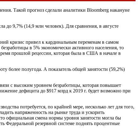
ления. Такой прогноз сделали аналитики Bloomberg накануне
 до 9,7% (14,9 млн человек). Для сравнения, в августе
шний кризис привел к кардинальным переменам в самом
ь безработицы в 5% экономически активного населения, то
ремя прошлой рецессии, которая была в США в начале в
ту более полугода. А показатель общей занятости (59,2%)
связи с высоким уровнем безработицы, которая повышает
ижение дефицита до $917 млрд к 2019 г. будет возможно при
одства потребуется, по крайней мере, несколько лет для того,
ладить напряженность на рынке труда и ускорить
что официальная смена нормы уровня занятости могла бы
ость Федеральной резервной системе поднять процентные