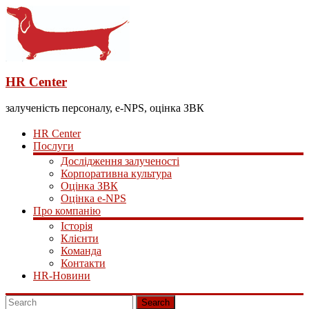
HR Center
залученість персоналу, e-NPS, оцінка ЗВК
HR Center
Послуги
Дослідження залученості
Корпоративна культура
Оцінка ЗВК
Оцінка e-NPS
Про компанію
Історія
Клієнти
Команда
Контакти
HR-Новини
Search