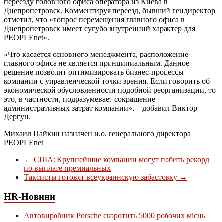
переезду головного офиса оператора из Киева в
Днепропетровск. Комментируя переезд, бывший гендиректор
отметил, что «вопрос перемещения главного офиса в
Днепропетровск имеет сугубо внутренний характер для
PEOPLEnet».
«Что касается основного менеджмента, расположение
главного офиса не является принципиальным. Данное
решение позволит оптимизировать бизнес-процессы
компании с управленческой точки зрения. Если говорить об
экономической обусловленности подобной реорганизации, то
это, в частности, подразумевает сокращение
административных затрат компании», – добавил Виктор
Дергун.
Михаил Пайкин назначен и.о. генерального директора
PEOPLEnet
←
США: Крупнейшие компании могут побить рекорд
по выплате премиальных
Таксисты готовят всеукраинскую забастовку
→
HR-Новини
Автовиробник Porsche скоротить 5000 робочих місць