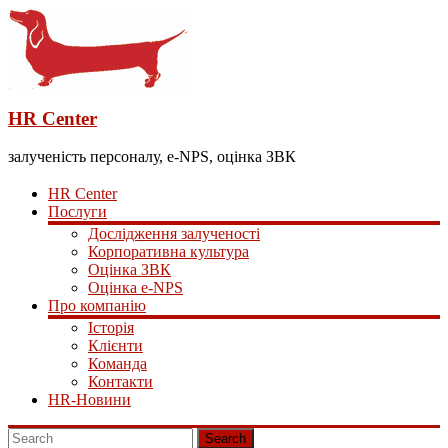
HR Center
залученість персоналу, e-NPS, оцінка ЗВК
HR Center
Послуги
Дослідження залученості
Корпоративна культура
Оцінка ЗВК
Оцінка e-NPS
Про компанію
Історія
Клієнти
Команда
Контакти
HR-Новини
Search