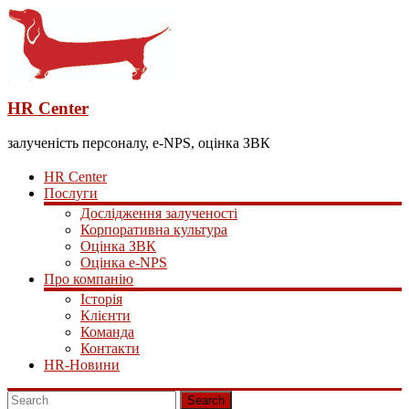
HR Center
залученість персоналу, e-NPS, оцінка ЗВК
HR Center
Послуги
Дослідження залученості
Корпоративна культура
Оцінка ЗВК
Оцінка e-NPS
Про компанію
Історія
Клієнти
Команда
Контакти
HR-Новини
Search