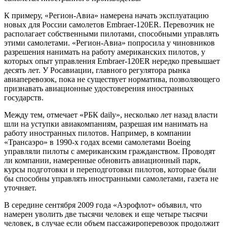
К примеру, «Регион-Авиа» намерена начать эксплуатацию
новых для России самолетов Embraer-120ER. Перевозчик не
располагает собственными пилотами, способными управлять
этими самолетами. «Регион-Авиа» попросила у чиновников
разрешения нанимать на работу американских пилотов, у
которых опыт управления Embraer-120ER нередко превышает
десять лет. У Росавиации, главного регулятора рынка
авиаперевозок, пока не существует норматива, позволяющего
признавать авиационные удостоверения иностранных
государств.
Между тем, отмечает «РБК daily», несколько лет назад власти
шли на уступки авиакомпаниям, разрешая им нанимать на
работу иностранных пилотов. Например, в компании
«Трансаэро» в 1990-х годах всеми самолетами Boeing
управляли пилоты с американским гражданством. Проводят
ли компании, намеренные обновить авиационный парк,
курсы подготовки и переподготовки пилотов, которые были
бы способны управлять иностранными самолетами, газета не
уточняет.
В середине сентября 2009 года «Аэрофлот» объявил, что
намерен уволить две тысячи человек и еще четыре тысячи
человек, в случае если объем пассажироперевозок продолжит