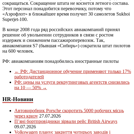
сокращаться. Сокращение штата не коснется летного состава.
Этот персонал понадобится перевозчику, потому что
«Аэрофлот» в ближайшее время получит 30 самолетов Sukhoi
Superjet-100.
В конце 2008 года ряд российских авиакомпаний принял
решение об увольнении сотрудников в связи с ростом
издержек и снижением пассажироперевозок. Так,
авиакомпания S7 (бывшая «Сибирь») сократила штат пилотов
на 600 человек.
РФ: авиакомпаниям понадобились иностранные пилоты
←
РФ: Дистанционное обучение применяют только 17%
работодателей
РФ: цены на услуги рекрутинговых агентств снизились
на 10 — 50%
→
HR-Новини
Автовиробник Porsche скоротить 5000 робочих місць
через кризу
27.07.2026
П’яні бортпровідники зірвали рейс British Airways
09.07.2026
Volkswagen планує закриття чотирьох заводів і