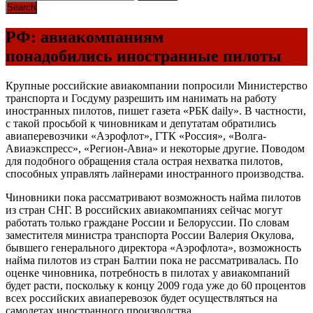
РФ: авиакомпаниям
понадобились иностранные пилоты
Крупные российские авиакомпании попросили Министерство
транспорта и Госдуму разрешить им нанимать на работу
иностранных пилотов, пишет газета «РБК daily». В частности,
с такой просьбой к чиновникам и депутатам обратились
авиаперевозчики «Аэрофлот», ГТК «Россия», «Волга-
Авиаэкспресс», «Регион-Авиа» и некоторые другие. Поводом
для подобного обращения стала острая нехватка пилотов,
способных управлять лайнерами иностранного производства.
Чиновники пока рассматривают возможность найма пилотов
из стран СНГ. В российских авиакомпаниях сейчас могут
работать только граждане России и Белоруссии. По словам
заместителя министра транспорта России Валерия Окулова,
бывшего генерального директора «Аэрофлота», возможность
найма пилотов из стран Балтии пока не рассматривалась. По
оценке чиновника, потребность в пилотах у авиакомпаний
будет расти, поскольку к концу 2009 года уже до 60 процентов
всех российских авиаперевозок будет осуществляться на
самолетах иностранного производства.