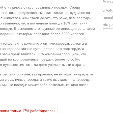
Airwa
ий отказалось от корпоративных поездок. Среди
Vol
, всё-таки продолжают вывозить своих сотрудников на
заводі
льшинство (84%) стали делать это реже, чем полгода
ло выявлено, что в последние полгода 16% компаний
місць
поездки. В основном это крупные организации со штатом
орпорации, в которых работают более 5000 человек.
 тенденция в компаниях оптимизировать затраты и
 на корпоративные путешествия, что подтвердила
и этом представители 38% компаний сообщили, что
ущий на корпоративные поездки. Более того, 5%
 путешествия, смогли даже увеличить эти затраты.
ешествия россиян, как правило, не выходят за пределы
ми в различные города, а также выездами на природу,
раничные поездки может себе позволить каждая пятая
еняют только 17% работодателей