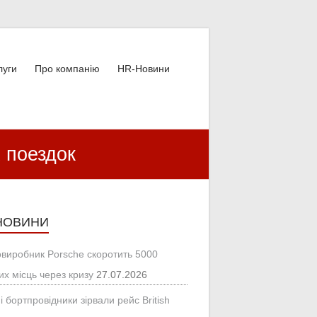
луги
Про компанію
HR-Новини
 поездок
НОВИНИ
овиробник Porsche скоротить 5000
их місць через кризу
27.07.2026
і бортпровідники зірвали рейс British