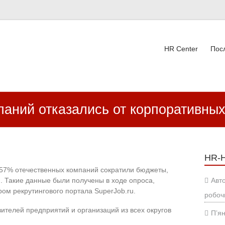
HR Center
Пос
ВК
аний отказались от корпоративных
HR-
 57% отечественных компаний сократили бюджеты,
 Такие данные были получены в ходе опроса,
Авт
ом рекрутингового портала SuperJob.ru.
робоч
ителей предприятий и организаций из всех округов
П’ян