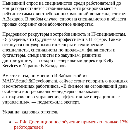
Нынешний спрос на специалистов среди работодателей до
конца года останется стабильным, хотя рокировка мест в
рейтинге самых востребованных вакансий возможна, считает
А.Захаров. В любом случае, спрос на специалистов в области
продаж сохранит свое абсолютное лидерство.
Предрекают рекрутеры востребованность и IT-специалистам.
«Я уверена, что будущее за профессиями в IТ сфере. Также
останутся популярными инженеры и технические
специалисты, специалисты по продажам, финансисты и
бухгалтеры, специалисты по закупкам, развитию
дистрибуции», — говорит генеральный директор Kelly
Services в Украине В.Казадарова.
Вместе с тем, по мнению И.Зайковской из
MAIN.Search&Development, сейчас стоит говорить о позициях
и компетенциях работников. «В бизнесе на сегодняшний день
особенно востребованы менеджеры с навыками
антикризисного управления, эффективные операционные
управленцы», — подытожила эксперт.
Украина: кадровая оттепель
←
РФ: Дистанционное обучение применяют только 17%
работодателей