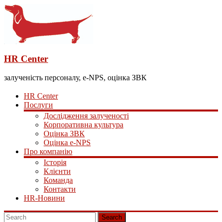
HR Center
залученість персоналу, e-NPS, оцінка ЗВК
HR Center
Послуги
Дослідження залученості
Корпоративна культура
Оцінка ЗВК
Оцінка e-NPS
Про компанію
Історія
Клієнти
Команда
Контакти
HR-Новини
Search