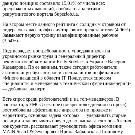
данную позицию составило 15,01% от числа всех
предложенных вакансий, сообщают аналитики
рекрутингового портала SuperJob.ua.
На втором месте данного рейтинга с солидным отрывом от
лидера оказалась профессия торгового представителя (4,96%).
Замыкают первую тройку квалифицированные рабочие
(3,54%).
Подтверждает востребованность «продажников» на
украинском рынке труда и генеральный директор
рекрутинговой компании Kelly Services в Украине Валерия
Казадарова. По ее данным, также сегодня работодатели
активно ищут бухгалтеров и специалистов по финансам.
«Много вакансий в области IТ. Пользуются спросом
специалисты и менеджеры в технической сфере (инженерия)»,
— добавила эксперт.
Есть спрос среди работодателей и на топ-менеджеров. В
частности, в FMCG секторе (товары повседневного спроса)
востребованы эффективные директора по продаже и
маркетингу, основная задача которых — удерживать старые
позиции и завоевывать новую долю рынка за счет ослабления
конкурентов, рассказывает руководитель офиса компании
MAIN.Search&Development Ирина Зайковская. По-новому