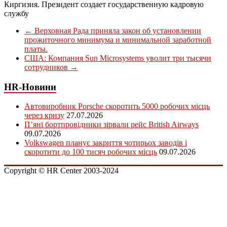
Киргизия. Президент создает государственную кадровую
службу
←
Верховная Рада приняла закон об установлении
прожиточного минимума и минимальной заработной
платы.
США: Компания Sun Microsystems уволит три тысячи
сотрудников
→
HR-Новини
Автовиробник Porsche скоротить 5000 робочих місць
через кризу
27.07.2026
П’яні бортпровідники зірвали рейс British Airways
09.07.2026
Volkswagen планує закриття чотирьох заводів і
скоротити до 100 тисяч робочих місць
09.07.2026
Copyright © HR Center 2003-2024