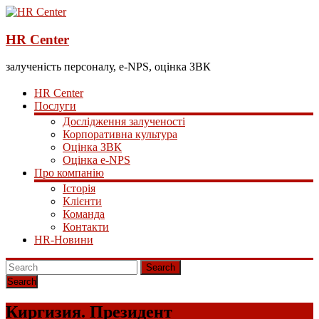
HR Center
залученість персоналу, e-NPS, оцінка ЗВК
HR Center
Послуги
Дослідження залученості
Корпоративна культура
Оцінка ЗВК
Оцінка e-NPS
Про компанію
Історія
Клієнти
Команда
Контакти
HR-Новини
Search
Киргизия. Президент