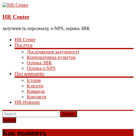
HR Center
залученість персоналу, e-NPS, оцінка ЗВК
HR Center
Послуги
Дослідження залученості
Корпоративна культура
Оцінка ЗВК
Оцінка e-NPS
Про компанію
Історія
Клієнти
Команда
Контакти
HR-Новини
Search
Как выявить