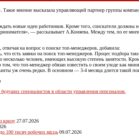
». Такое мнение высказала управляющий партнер группы компан
дать новые идеи работников. Кроме того, соискатели должны не
едпринимателя», — рассказывает А.Коняева. Между тем, по ее мн
, отвечая на вопрос о поиске топ-менеджеров, добавила:
 что есть заявки на поиск топ-менеджеров. Процес подбора так
ено несколько человек, имеющих высокую степень занятости. Кро
ом, что топ-менеджер обязан известить о своем уходе как миним
ианты уж очень редки. В основном — 3-4 месяца длится такой по
в
 будущих специалистов в области управления персоналом.
з кризу
27.07.2026
026
 до 100 тисяч робочих місць
09.07.2026