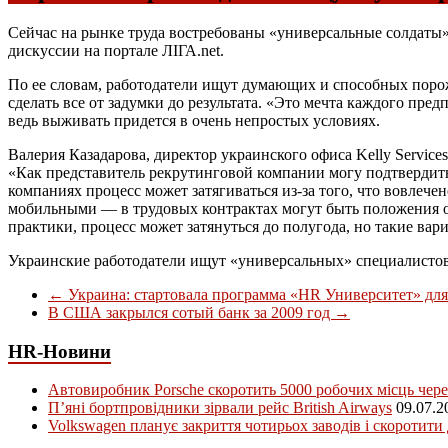
Сейчас на рынке труда востребованы «универсальные солдаты
дискуссии на портале ЛІГА.net.
По ее словам, работодатели ищут думающих и способных порож
сделать все от задумки до результата. «Это мечта каждого пр
ведь выживать придется в очень непростых условиях.
Валерия Казадарова, директор украинского офиса Kelly Services
«Как представитель рекрутинговой компании могу подтвердить,
компаниях процесс может затягиваться из-за того, что вовлеч
мобильными — в трудовых контрактах могут быть положения о т
практики, процесс может затянуться до полугода, но такие вар
Украинские работодатели ищут «универсальных» специалисто
←
Украина: стартовала программа «HR Университет» для
В США закрылся сотый банк за 2009 год
→
HR-Новини
Автовиробник Porsche скоротить 5000 робочих місць чере
П’яні бортпровідники зірвали рейс British Airways
09.07.2
Volkswagen планує закриття чотирьох заводів і скоротити