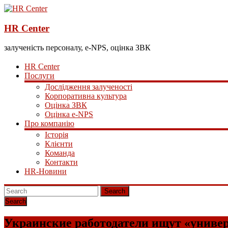
HR Center
залученість персоналу, e-NPS, оцінка ЗВК
HR Center
Послуги
Дослідження залученості
Корпоративна культура
Оцінка ЗВК
Оцінка e-NPS
Про компанію
Історія
Клієнти
Команда
Контакти
HR-Новини
Search
Украинские работодатели ищут «униве