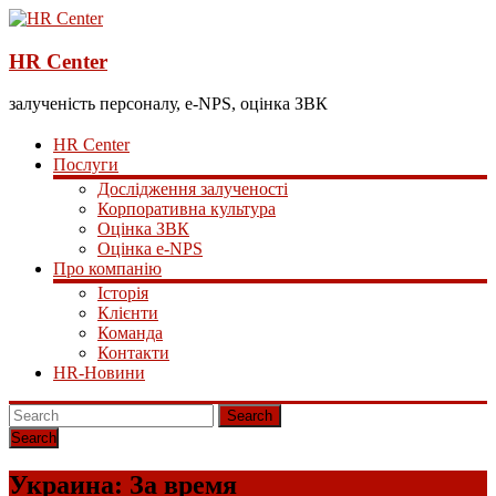
HR Center
залученість персоналу, e-NPS, оцінка ЗВК
HR Center
Послуги
Дослідження залученості
Корпоративна культура
Оцінка ЗВК
Оцінка e-NPS
Про компанію
Історія
Клієнти
Команда
Контакти
HR-Новини
Search
Украина: За время