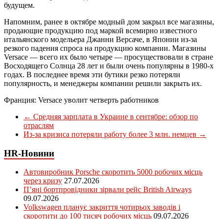
будущем.
Напомним, ранее в октябре модный дом закрыл все магазины,
продающие продукцию под маркой всемирно известного
итальянского модельера Джанни Версаче, в Японии из-за
резкого падения спроса на продукцию компании. Магазины
Versace — всего их было четыре — просуществовали в стране
Восходящего Солнца 28 лет и были очень популярны в 1980-х
годах. В последнее время эти бутики резко потеряли
популярность, и менеджеры компании решили закрыть их.
Франция: Versace уволит четверть работников
←
Средняя зарплата в Украине в сентябре: обзор по
отраслям
Из-за кризиса потеряли работу более 3 млн. немцев
→
HR-Новини
Автовиробник Porsche скоротить 5000 робочих місць
через кризу
27.07.2026
П’яні бортпровідники зірвали рейс British Airways
09.07.2026
Volkswagen планує закриття чотирьох заводів і
скоротити до 100 тисяч робочих місць
09.07.2026