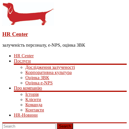
HR Center
залученість персоналу, e-NPS, оцінка ЗВК
HR Center
Послуги
Дослідження залученості
Корпоративна культура
Оцінка ЗВК
Оцінка e-NPS
Про компанію
Історія
Клієнти
Команда
Контакти
HR-Новини
Search