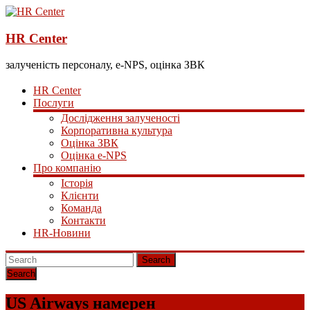
HR Center
залученість персоналу, e-NPS, оцінка ЗВК
HR Center
Послуги
Дослідження залученості
Корпоративна культура
Оцінка ЗВК
Оцінка e-NPS
Про компанію
Історія
Клієнти
Команда
Контакти
HR-Новини
Search
US Airways намерен