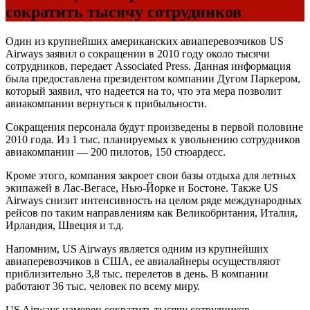
сократить тысячу сотрудников
Один из крупнейших американских авиаперевозчиков US
Airways заявил о сокращении в 2010 году около тысячи
сотрудников, передает Associated Press. Данная информация
была предоставлена президентом компании Дугом Паркером,
который заявил, что надеется на то, что эта мера позволит
авиакомпании вернуться к прибыльности.
Сокращения персонала будут произведены в первой половине
2010 года. Из 1 тыс. планируемых к увольнению сотрудников
авиакомпании — 200 пилотов, 150 стюардесс.
Кроме этого, компания закроет свои базы отдыха для летных
экипажей в Лас-Вегасе, Нью-Йорке и Бостоне. Также US
Airways снизит интенсивность на целом ряде международных
рейсов по таким направлениям как Великобритания, Италия,
Ирландия, Швеция и т.д.
Напомним, US Airways является одним из крупнейших
авиаперевозчиков в США, ее авиалайнеры осуществляют
приблизительно 3,8 тыс. перелетов в день. В компании
работают 36 тыс. человек по всему миру.
US Airways намерен сократить тысячу сотрудников