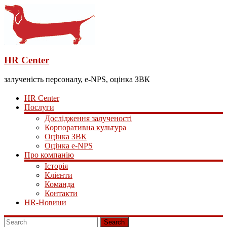
HR Center
залученість персоналу, e-NPS, оцінка ЗВК
HR Center
Послуги
Дослідження залученості
Корпоративна культура
Оцінка ЗВК
Оцінка e-NPS
Про компанію
Історія
Клієнти
Команда
Контакти
HR-Новини
Search