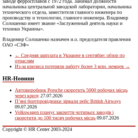
заводе ферросплавов с 1972 года. Занимал должности
начальника центральной заводской лаборатории, начальника
технического отдела, заместителя главного инженера по
производству и технологии, главного инженера. Владимир
Солошенко имеет звание «Заслуженный деятель науки и
техники Украины».
Владимир Солошенко назначен и.о. председателя правления
ОАО «СЗФ»
←
Средняя зарплата в Украине в сентябре: обзор по
отраслям
Из-за кризиса потеряли работу более 3 млн. немцев
→
HR-Новини
Автовиробник Porsche скоротить 5000 робочих місць
через кризу
27.07.2026
П’яні бортпровідники зірвали рейс British Airways
09.07.2026
Volkswagen планує закриття чотирьох заводів і
скоротити до 100 тисяч робочих місць
09.07.2026
Copyright © HR Center 2003-2024