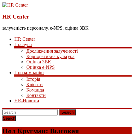
HR Center
залученість персоналу, e-NPS, оцінка ЗВК
HR Center
Послуги
Дослідження залученості
Корпоративна культура
Оцінка ЗВК
Оцінка e-NPS
Про компанію
Історія
Клієнти
Команда
Контакти
HR-Новини
Search
Пол Кругман: Высокая