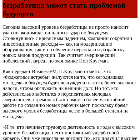
безработица может стать проблемой
будущего
Сегодня высокий уровень безработицы не просто наносит
удар по экономике, он наносит удар по будущему.
Столкнувшись с кризисным падением, компании сократили
инвестиционные расходы — как на модернизацию
оборудования, так и на обучение персонала и разработку
новых видов продукции. Так считает американский
нобелевский лауреат по экономике Пол Кругман.
Как передает BusinessFM, П.Кругман отметил, что
«бюджетные ястребы» жалуются на то, что сегодняшняя
молодежь в будущем будет вынуждена платить более высокие
налоги, чтобы обслужить нынешний долг. Но тот, кто
действительно заботился о перспективах молодых
американцев, стремился бы к намного более масштабной
работе по созданию новых рабочих мест, поскольку бремя
высокого уровня безработицы легло в большей степени на
молодежь.
«И те, кто начинает трудовую деятельность в годы с высоким
уровнем безработицы, несет постоянный ущерб своей
карьере. Они уже никогда не догонят тех, кто получил высшее