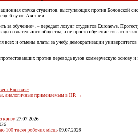
упационная стачка студентов, выступающих против Болонской си
еще 6 вузов Австрии.
тить за обучение», – передает лозунг студентов Euronews. Прот
ради сознательного общества, а не просто обучение согласно эк
я всех и отмены платы за учебу, демократизации университетов 
, протестовавших против перевода вузов коммерческую основу и
ест Евразия»
ты, аналогичные применяемым в HR
→
з кризу
27.07.2026
026
 до 100 тисяч робочих місць
09.07.2026