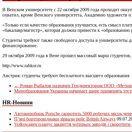
В Венском университете с 22 октября 2009 года проходит окк
охватил, кроме Венского университета, Академию художеств и 
«Только если качество образования улучшится, есть смысл пла
«бакалавр/магистр», которая должна привести к «образованию 
Студенты требуют также свободного доступа в университеты дл
финансирование.
29 октября 2009 года в Вене прошел массовый марш студентов
http://www.rabkor.ru
Австрия: студенты требуют бесплатного высшего образования
←
Роман Рыбалов назначен Гендиректором ООО «Метинв
Минобразования Украины начинает шире применять тес
HR-Новини
Автовиробник Porsche скоротить 5000 робочих місць чере
П’яні бортпровідники зірвали рейс British Airways
09.07.2
Volkswagen планує закриття чотирьох заводів і скоротити