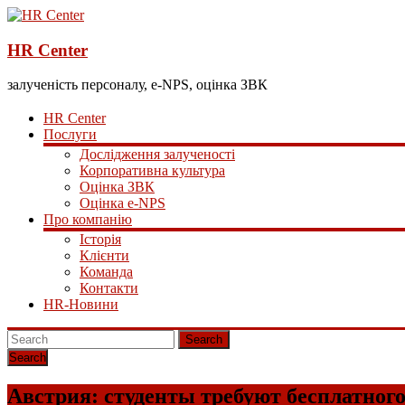
HR Center
залученість персоналу, e-NPS, оцінка ЗВК
HR Center
Послуги
Дослідження залученості
Корпоративна культура
Оцінка ЗВК
Оцінка e-NPS
Про компанію
Історія
Клієнти
Команда
Контакти
HR-Новини
Search
Австрия: студенты требуют бесплатног