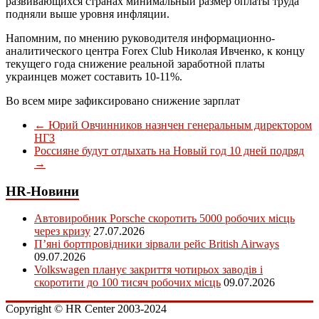
развивающихся странах минимальный размер оплаты труда
подняли выше уровня инфляции.
Напомним, по мнению руководителя информационно-
аналитического центра Forex Club Николая Ивченко, к концу
текущего года снижение реальной заработной платы
украинцев может составить 10-11%.
Во всем мире зафиксировано снижение зарплат
←
Юрий Овчинников назнчен генеральным директором
НГЗ
Россияне будут отдыхать на Новый год 10 дней подряд
→
HR-Новини
Автовиробник Porsche скоротить 5000 робочих місць
через кризу
27.07.2026
П’яні бортпровідники зірвали рейс British Airways
09.07.2026
Volkswagen планує закриття чотирьох заводів і
скоротити до 100 тисяч робочих місць
09.07.2026
Copyright © HR Center 2003-2024