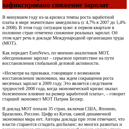
зафиксировано снижение зарплат
В минувшем году из-за кризиса темпы роста заработной
платы в мире значительно замедлились (с 4,7% в 2007 до 1,4%
в 2008). В этом году ситуация хуже: в первом квартале в
половине стран отмечено снижение реальных зарплат. Об
этом идет речь в докладе Международной организации труда
(МОТ).
Как передает EuroNews, по мнению аналитиков МОТ,
обесценивание зарплат – серьезное препятствие на пути
восстановления глобальной деловой активности.
«Несмотря на признаки, говорящие о возможном
восстановлении экономики, мы ждем сокращения роста
месячных зарплат в 2009 году. Это является следствием
трудностей 2008 года, когда экономический кризис оказал
болезненное влияние на размер заработной платы», – говорит
старший экономист МОТ Патрик Белзер.
В доклад МОТ попали 35 стран, включая США, Японию,
Бразилию, Россию. Цифр из Китая, самой динамичной
экономики мира нет. Авторы доклада при этом отмечают, что
власти стараются сгладить дисбаланс: во многих развитых и