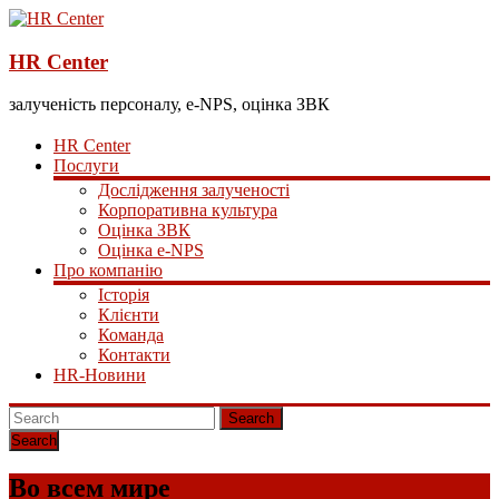
HR Center
залученість персоналу, e-NPS, оцінка ЗВК
HR Center
Послуги
Дослідження залученості
Корпоративна культура
Оцінка ЗВК
Оцінка e-NPS
Про компанію
Історія
Клієнти
Команда
Контакти
HR-Новини
Search
Во всем мире