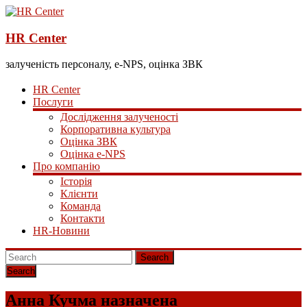
HR Center
залученість персоналу, e-NPS, оцінка ЗВК
HR Center
Послуги
Дослідження залученості
Корпоративна культура
Оцінка ЗВК
Оцінка e-NPS
Про компанію
Історія
Клієнти
Команда
Контакти
HR-Новини
Search
Анна Кучма назначена