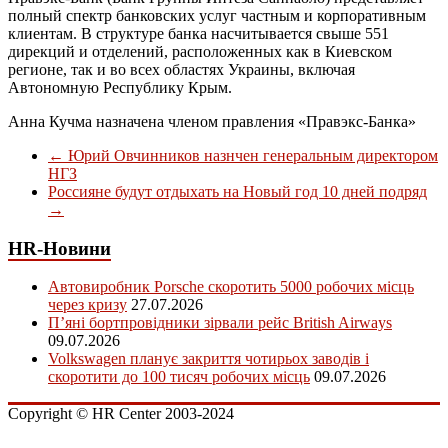
полный спектр банковских услуг частным и корпоративным
клиентам. В структуре банка насчитывается свыше 551
дирекций и отделений, расположенных как в Киевском
регионе, так и во всех областях Украины, включая
Автономную Республику Крым.
Анна Кучма назначена членом правления «Правэкс-Банка»
←
Юрий Овчинников назнчен генеральным директором
НГЗ
Россияне будут отдыхать на Новый год 10 дней подряд
→
HR-Новини
Автовиробник Porsche скоротить 5000 робочих місць
через кризу
27.07.2026
П’яні бортпровідники зірвали рейс British Airways
09.07.2026
Volkswagen планує закриття чотирьох заводів і
скоротити до 100 тисяч робочих місць
09.07.2026
Copyright © HR Center 2003-2024