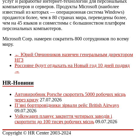
услуг и разработке интернет-технологий для персональных
компьютеров и серверов. Продукты Microsoft (наиболее
известный из которых — операционная система Windows)
продаются более, чем в 80 странах мира, переведены более,
чем на 45 языков и совместимы с большинством платформ
персональных компьютеров.
Microsoft Corp. намерен сократить 800 сотрудников по всему
миру.
←
Юрий Овчинников назнчен генеральным директором
НГЗ
Россияне будут отдыхать на Новый год 10 дней подряд
→
HR-Новини
Автовиробник Porsche скоротить 5000 робочих місць
через кризу
27.07.2026
П’яні бортпровідники зірвали рейс British Airways
09.07.2026
Volkswagen планує закриття чотирьох заводів і
скоротити до 100 тисяч робочих місць
09.07.2026
Copyright © HR Center 2003-2024