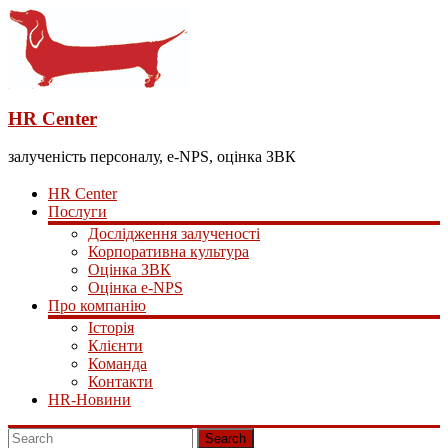
HR Center
залученість персоналу, e-NPS, оцінка ЗВК
HR Center
Послуги
Дослідження залученості
Корпоративна культура
Оцінка ЗВК
Оцінка e-NPS
Про компанію
Історія
Клієнти
Команда
Контакти
HR-Новини
Search