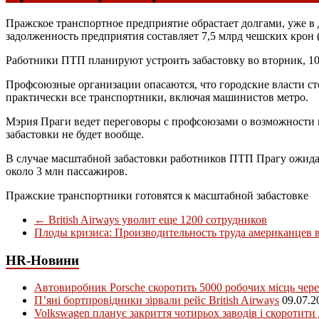
Пражское транспортное предприятие обрастает долгами, уже в д
задолженность предприятия составляет 7,5 млрд чешских крон
Работники ПТП планируют устроить забастовку во вторник, 1
Профсоюзные организации опасаются, что городские власти сто
практически все транспортники, включая машинистов метро.
Мэрия Праги ведет переговоры с профсоюзами о возможности пр
забастовки не будет вообще.
В случае масштабной забастовки работников ПТП Прагу ожида
около 3 млн пассажиров.
Пражские транспортники готовятся к масштабной забастовке
←
British Airways уволит еще 1200 сотрудников
Плоды кризиса: Производительность труда американцев 
HR-Новини
Автовиробник Porsche скоротить 5000 робочих місць чере
П’яні бортпровідники зірвали рейс British Airways
09.07.2
Volkswagen планує закриття чотирьох заводів і скоротити