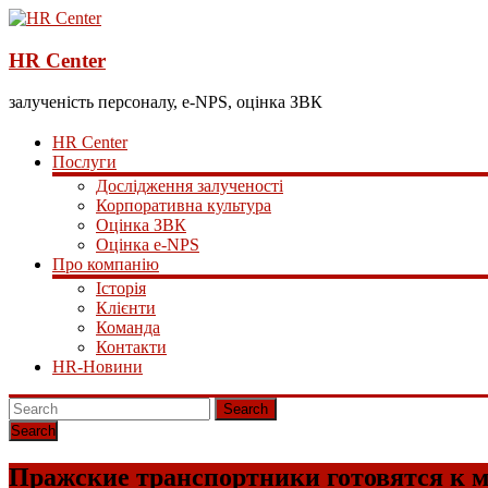
HR Center
залученість персоналу, e-NPS, оцінка ЗВК
HR Center
Послуги
Дослідження залученості
Корпоративна культура
Оцінка ЗВК
Оцінка e-NPS
Про компанію
Історія
Клієнти
Команда
Контакти
HR-Новини
Search
Пражские транспортники готовятся к м