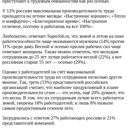
приступают к трудовым обязанностям как раз осенью.
У 12% россиян максимальная производительность труда
приходится на летние месяцы: «Настроение хорошее»; «Тепло
и комфортно»; «Благоприятное время»; «Настроение
отличное, поэтому и работаешь на все 100%».
Любопытно, отмечает SuperJob.ru, что зимой и летом на пике
работоспособности чаще оказываются мужчины (14% против
11% среди дам). Весной и осенью прилив рабочих сил чаще
отмечают женщины. Также можно отметить, что молодым
сотрудникам до 25 лет лучше работается весной (22%), а вот
россиянам старше 55 лет — осенью (29%).
Однако у работодателей на счёт максимальной
производительности труда их сотрудников несколько другое
мнение. Так, треть (33%) представителей российских
организаций считает, что наиболее продуктивный в плане
производительности сезон — это осень, ещё 20% думают, что
это весна. В том, что их сотрудникам лучше всего работается
зимой, уверены 18% работодателей, и лишь 8% назвали
самым продуктивным сезоном лето.
Затруднились с ответом 27% работающих россиян и 21%
представителей компаний.