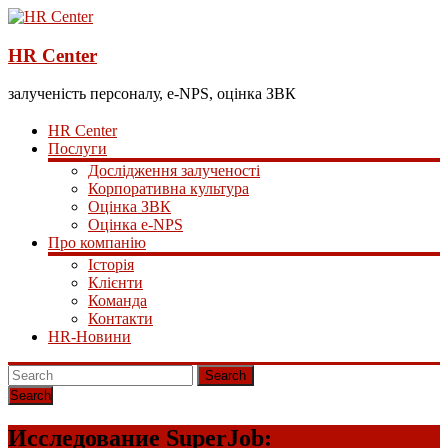
HR Center
залученість персоналу, e-NPS, оцінка ЗВК
HR Center
Послуги
Дослідження залученості
Корпоративна культура
Оцінка ЗВК
Оцінка e-NPS
Про компанію
Історія
Клієнти
Команда
Контакти
HR-Новини
Search
Исследование SuperJob: