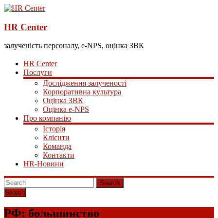
HR Center
залученість персоналу, e-NPS, оцінка ЗВК
HR Center
Послуги
Дослідження залученості
Корпоративна культура
Оцінка ЗВК
Оцінка e-NPS
Про компанію
Історія
Клієнти
Команда
Контакти
HR-Новини
Search
РФ: большинство