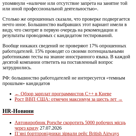
упомянули «наличие или отсутствие запрета на занятие той
или иной профессиональной деятельностью».
Столько же опрошенных сказали, что проверке подвергается
нечто иное. Большинство выбравших этот вариант имели в
виду, что смотрят в первую очередь на рекомендации и
результаты проводимых с кандидатом тестирований.
Вообще никаких сведений не проверяют 17% опрошенных
работодателей. 15% проводят со своими потенциальными
работниками тесты на знание иностранного языка. В каждой
десятой компании ответить на поставленный вопрос
затруднились.
РФ: большинство работодателей не интересуется «темным
прошлым» кандидатов
←
Обзор зарплат программистов C++ в Киеве
Рост ВВП США: отмечен максимум за шесть лет
→
HR-Новини
Автовиробник Porsche скоротить 5000 робочих місць
через кризу
27.07.2026
П’яні бортпровідники зірвали рейс British Airways