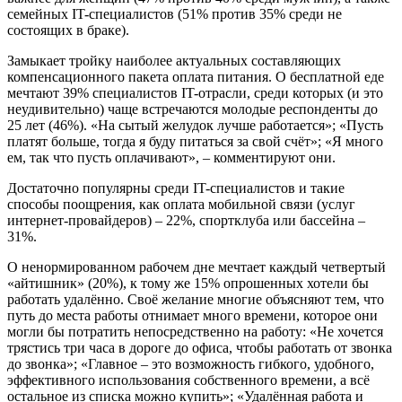
семейных IT-специалистов (51% против 35% среди не
состоящих в браке).
Замыкает тройку наиболее актуальных составляющих
компенсационного пакета оплата питания. О бесплатной еде
мечтают 39% специалистов IT-отрасли, среди которых (и это
неудивительно) чаще встречаются молодые респонденты до
25 лет (46%). «На сытый желудок лучше работается»; «Пусть
платят больше, тогда я буду питаться за свой счёт»; «Я много
ем, так что пусть оплачивают», – комментируют они.
Достаточно популярны среди IT-специалистов и такие
способы поощрения, как оплата мобильной связи (услуг
интернет-провайдеров) – 22%, спортклуба или бассейна –
31%.
О ненормированном рабочем дне мечтает каждый четвертый
«айтишник» (20%), к тому же 15% опрошенных хотели бы
работать удалённо. Своё желание многие объясняют тем, что
путь до места работы отнимает много времени, которое они
могли бы потратить непосредственно на работу: «Не хочется
трястись три часа в дороге до офиса, чтобы работать от звонка
до звонка»; «Главное – это возможность гибкого, удобного,
эффективного использования собственного времени, а всё
остальное из списка можно купить»; «Удалённая работа и