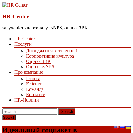
HR Center
залученість персоналу, e-NPS, оцінка ЗВК
HR Center
Послуги
Дослідження залученості
Корпоративна культура
Оцінка ЗВК
Оцінка e-NPS
Про компанію
Історія
Клієнти
Команда
Контакти
HR-Новини
Search
Идеальный соцпакет в