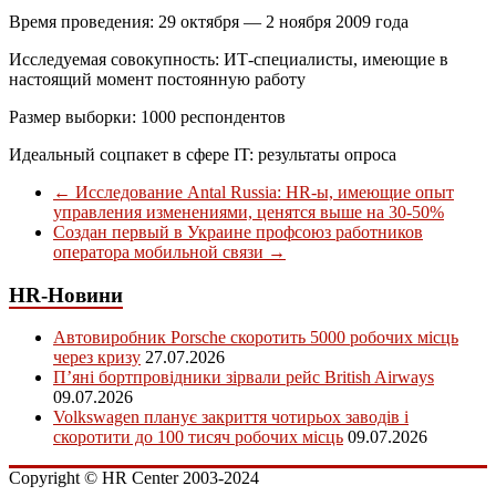
Время проведения: 29 октября — 2 ноября 2009 года
Исследуемая совокупность: ИТ-специалисты, имеющие в
настоящий момент постоянную работу
Размер выборки: 1000 респондентов
Идеальный соцпакет в сфере IT: результаты опроса
←
Исследование Antal Russia: HR-ы, имеющие опыт
управления изменениями, ценятся выше на 30-50%
Создан первый в Украине профсоюз работников
оператора мобильной связи
→
HR-Новини
Автовиробник Porsche скоротить 5000 робочих місць
через кризу
27.07.2026
П’яні бортпровідники зірвали рейс British Airways
09.07.2026
Volkswagen планує закриття чотирьох заводів і
скоротити до 100 тисяч робочих місць
09.07.2026
Copyright © HR Center 2003-2024