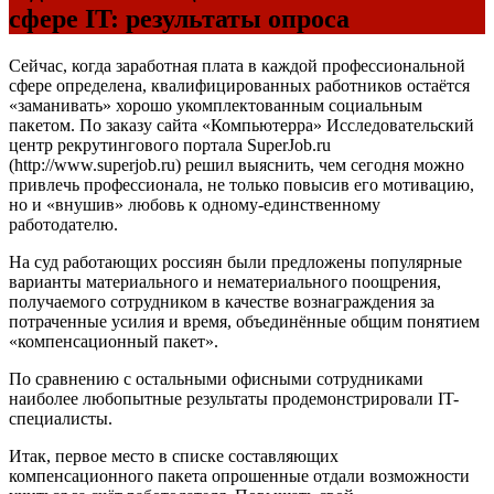
сфере IT: результаты опроса
Сейчас, когда заработная плата в каждой профессиональной
сфере определена, квалифицированных работников остаётся
«заманивать» хорошо укомплектованным социальным
пакетом. По заказу сайта «Компьютерра» Исследовательский
центр рекрутингового портала SuperJob.ru
(http://www.superjob.ru) решил выяснить, чем сегодня можно
привлечь профессионала, не только повысив его мотивацию,
но и «внушив» любовь к одному-единственному
работодателю.
На суд работающих россиян были предложены популярные
варианты материального и нематериального поощрения,
получаемого сотрудником в качестве вознаграждения за
потраченные усилия и время, объединённые общим понятием
«компенсационный пакет».
По сравнению с остальными офисными сотрудниками
наиболее любопытные результаты продемонстрировали IT-
специалисты.
Итак, первое место в списке составляющих
компенсационного пакета опрошенные отдали возможности