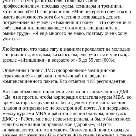
учиться за счёт работодателя. Повышать свой
профессионализм, посещая курсы, семинары и тренинги,
хотели бы 54% IT-специалистов: «Мне интересно обучаться и
иметь возможность хотя бы частично возвращать деньги,
потраченные на учёбу»; «Важнейший бонус – это обучение за
счёт компании, повышающее стоимость специалиста на
рынке труда»; «Я ещё многого не знаю, поэтому очень хочу
учиться».
Любопытно, что чаще тягу к знаниям проявляют не молодые
специалисты, которым, казалось бы, ещё учиться и учиться, а
зрелые «айтишники» в возрасте от 45 до 55 лет (60%).
Оплаченный полис ДМС (добровольное медицинское
страхование) – ещё один популярный ингредиент
компенсационного пакета. Его отметил 41% респондентов.
Вот как объясняют опрошенные важность оплаченного ДМС:
«Да, я не против, чтобы корпорация оплатила курсы МВА, во
время которых я руководил бы отделом путём составления
планов и отправки их по электронной почте. А в перерывах
между курсами MBA и работой я лечил бы зубы, пользуясь
ДМС»; «Работа мне все нервы истрепала, и было бы неплохо,
если бы компания поправила моё здоровье»; «Пусть
оплачивают то, что отнимают». Оплаченный полис оказался
важнее для женщин (47% против 40% среди мужчин), а также