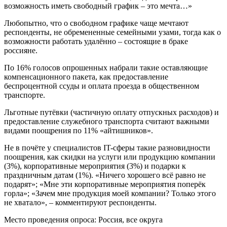
возможность иметь свободный график – это мечта…»
Любопытно, что о свободном графике чаще мечтают
респонденты, не обремененные семейными узами, тогда как о
возможности работать удалённо – состоящие в браке
россияне.
По 16% голосов опрошенных набрали такие оставляющие
компенсационного пакета, как предоставление
беспроцентной ссуды и оплата проезда в общественном
транспорте.
Льготные путёвки (частичную оплату отпускных расходов) и
предоставление служебного транспорта считают важными
видами поощрения по 11% «айтишников».
Не в почёте у специалистов IT-сферы такие разновидности
поощрения, как скидки на услуги или продукцию компании
(3%), корпоративные мероприятия (3%) и подарки к
праздничным датам (1%). «Ничего хорошего всё равно не
подарят»; «Мне эти корпоративные мероприятия поперёк
горла»; «Зачем мне продукция моей компании? Только этого
не хватало», – комментируют респонденты.
Место проведения опроса: Россия, все округа