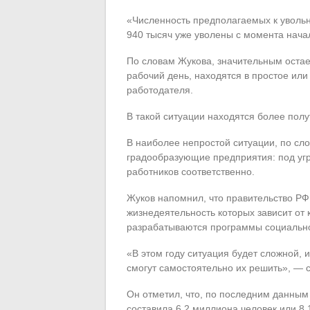
«Численность предполагаемых к увольн
940 тысяч уже уволены с момента начал
По словам Жукова, значительным остае
рабочий день, находятся в простое или
работодателя.
В такой ситуации находятся более пол
В наиболее непростой ситуации, по сл
градообразующие предприятия: под угр
работников соответственно.
Жуков напомнил, что правительство Р
жизнедеятельность которых зависит от
разрабатываются программы социально-
«В этом году ситуация будет сложной, 
смогут самостоятельно их решить», — 
Он отметил, что, по последним данным
составила 6,2 миллиона человек или 8