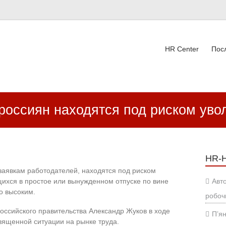
HR Center
Пос
ВК
россиян находятся под риском уво
HR-
заявкам работодателей, находятся под риском
щихся в простое или вынужденном отпуске по вине
Авт
о высоким.
робоч
российского правительства Александр Жуков в ходе
П’ян
вященной ситуации на рынке труда.