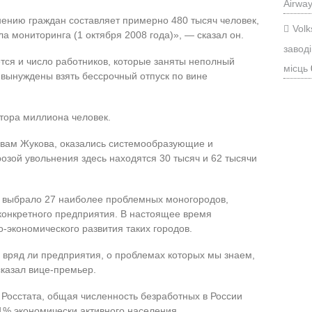
Airwa
ению граждан составляет примерно 480 тысяч человек,
Vol
а мониторинга (1 октября 2008 года)», — сказал он.
заводі
тся и число работников, которые заняты неполный
місць
 вынуждены взять бессрочный отпуск по вине
утора миллиона человек.
овам Жукова, оказались системообразующие и
озой увольнения здесь находятся 30 тысяч и 62 тысячи
Ф выбрало 27 наиболее проблемных моногородов,
 конкретного предприятия. В настоящее время
экономического развития таких городов.
и вряд ли предприятия, о проблемах которых мы знаем,
сказал вице-премьер.
 Росстата, общая численность безработных в России
,1% экономически активного населения.