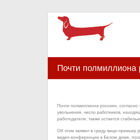
HR Center
залученість персоналу, e-NPS, оцінка З
Почти полмиллиона 
Почти полмиллиона россиян, согласно 
увольнения, число работников, находя
работодателя, также остается стабильн
Об этом заявил в среду вице-премьер 
видео-конференции в Белом доме, пос