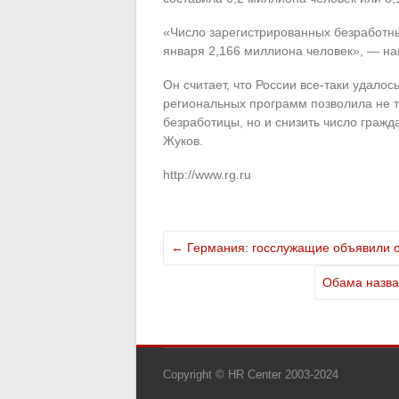
«Число зарегистрированных безработных
января 2,166 миллиона человек», — н
Он считает, что России все-таки удалос
региональных программ позволила не т
безработицы, но и снизить число гражд
Жуков.
http://www.rg.ru
←
Германия: госслужащие объявили 
Обама назв
Copyright © HR Center 2003-2024