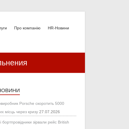
луги
Про компанію
HR-Новини
льнения
НОВИНИ
овиробник Porsche скоротить 5000
их місць через кризу
27.07.2026
і бортпровідники зірвали рейс British