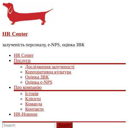
HR Center
залученість персоналу, e-NPS, оцінка ЗВК
HR Center
Послуги
Дослідження залученості
Корпоративна культура
Оцінка ЗВК
Оцінка e-NPS
Про компанію
Історія
Клієнти
Команда
Контакти
HR-Новини
Search