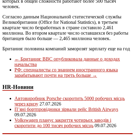
которых в общей сложности работают более 500 тысяч
человек.
Согласно данным Национальной статистической службы
Великобритании (Office for National Statistics), в третьем
квартале число безработных в стране составило 2,461
миллиона. Во втором квартале число оставшихся без работы
британцев было больше — 2,465 миллиона человек.
Британия: половина компаний заморозят зарплату еще на год
←
Британия: BBC опубликовала данные о доходах
начальства
РФ: специалисты со знанием иностранного языка
зарабатывают почти на треть больше
→
HR-Новини
Автовиробник Porsche скоротить 5000 робочих місць
через кризу
27.07.2026
П’яні бортпровідники зірвали рейс British Airways
09.07.2026
Volkswagen планує закриття чотирьох заводів і
скоротити до 100 тисяч робочих місць
09.07.2026