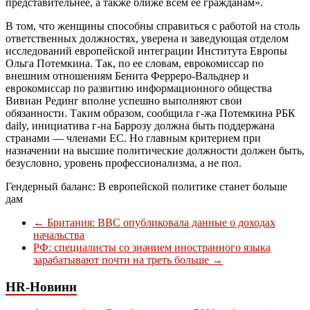
представительнее, а также ближе всем ее гражданам».
В том, что женщины способны справиться с работой на столь
ответственных должностях, уверена и заведующая отделом
исследований европейской интеграции Института Европы
Ольга Потемкина. Так, по ее словам, еврокомиссар по
внешним отношениям Бенита Ферреро-Вальднер и
еврокомиссар по развитию информационного общества
Вивиан Рединг вполне успешно выполняют свои
обязанности. Таким образом, сообщила г-жа Потемкина РБК
daily, инициатива г-на Баррозу должна быть поддержана
странами — членами ЕС. Но главным критерием при
назначении на высшие политические должности должен быть,
безусловно, уровень профессионализма, а не пол.
Гендерный баланс: В европейской политике станет больше
дам
←
Британия: BBC опубликовала данные о доходах
начальства
РФ: специалисты со знанием иностранного языка
зарабатывают почти на треть больше
→
HR-Новини