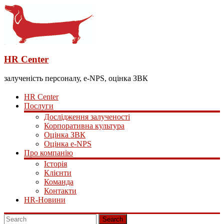
HR Center
залученість персоналу, e-NPS, оцінка ЗВК
HR Center
Послуги
Дослідження залученості
Корпоративна культура
Оцінка ЗВК
Оцінка e-NPS
Про компанію
Історія
Клієнти
Команда
Контакти
HR-Новини
Search