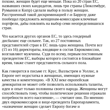
похоже, женщин будет еще меньше. Пока из 20 стран ЕС,
назвавших своих кандидатов, лишь три страны (Люксембург,
Румыния и Кипр) сделали выбор в пользу женщин.
Расстроенный такой дискриминацией г-н Баррозу даже
пообещал предложить женщинам-комиссарам ключевые
портфели, дабы повлиять на выбор семи неопределившихся
стран.
Что касается других органов ЕС, то здесь гендерный
дисбаланс еще сильнее. Так, из 27 постоянных
представителей стран в ЕС лишь одна женщина. Почти все
(15 из 16) директораты, входящие в состав Еврокомиссии,
возглавляют мужчины. Судя по всему, первым постоянным
президентом ЕС, выборы которого состоятся в ближайшее
время, также станет представитель сильного пола.
Как говорится в письме гг. Крус, Валльстрем и Уоллис, в
Европе нет недостатка в женщинах, имеющих нужные
качества и компетенцию. «В XXI веке европейская
демократия не может себе позволить использовать таланты,
идеи и опыт только половины своего народа. Женщины могут
способствовать тому, чтобы политические решения отражали
потребности всего населения», — считают они. По мнению
двух еврокомиссаров и вице-президента Европарламента,
«назначение женщин сделает Европу богаче и