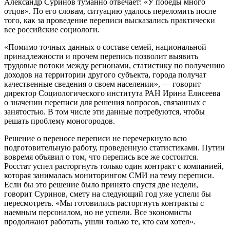
Александр Суринов туманно отвечает: «У победы много
отцов». По его словам, ситуацию удалось переломить после
того, как за проведение переписи высказались практически
все российские социологи.
«Помимо точных данных о составе семей, национальной
принадлежности и прочем перепись позволит выявить
трудовые потоки между регионами, статистику по получению
доходов на территории другого субъекта, города получат
качественные сведения о своем населении», — говорит
директор Социологического института РАН Ирина Елисеева
о значении переписи для решения вопросов, связанных с
занятостью. В том числе эти данные потребуются, чтобы
решать проблему моногородов.
Решение о переносе переписи не перечеркнуло всю
подготовительную работу, проведенную статистиками. Путин
вовремя объявил о том, что перепись все же состоится.
Росстат успел расторгнуть только один контракт с компанией,
которая занималась мониторингом СМИ на тему переписи.
Если бы это решение было принято спустя две недели,
говорит Суринов, смету на следующий год уже успели бы
пересмотреть. «Мы готовились расторгнуть контракты с
наемным персоналом, но не успели. Все экономисты
продолжают работать, ушли только те, кто сам хотел».