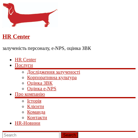
HR Center
залученість персоналу, e-NPS, оцінка ЗВК
HR Center
Послуги
Дослідження залученості
Корпоративна культура
Оцінка ЗВК
Оцінка e-NPS
Про компанію
Історія
Клієнти
Команда
Контакти
HR-Новини
Search