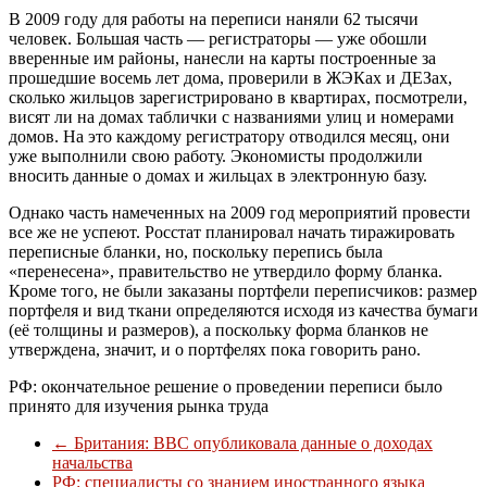
В 2009 году для работы на переписи наняли 62 тысячи
человек. Большая часть — регистраторы — уже обошли
вверенные им районы, нанесли на карты построенные за
прошедшие восемь лет дома, проверили в ЖЭКах и ДЕЗах,
сколько жильцов зарегистрировано в квартирах, посмотрели,
висят ли на домах таблички с названиями улиц и номерами
домов. На это каждому регистратору отводился месяц, они
уже выполнили свою работу. Экономисты продолжили
вносить данные о домах и жильцах в электронную базу.
Однако часть намеченных на 2009 год мероприятий провести
все же не успеют. Росстат планировал начать тиражировать
переписные бланки, но, поскольку перепись была
«перенесена», правительство не утвердило форму бланка.
Кроме того, не были заказаны портфели переписчиков: размер
портфеля и вид ткани определяются исходя из качества бумаги
(её толщины и размеров), а поскольку форма бланков не
утверждена, значит, и о портфелях пока говорить рано.
РФ: окончательное решение о проведении переписи было
принято для изучения рынка труда
←
Британия: BBC опубликовала данные о доходах
начальства
РФ: специалисты со знанием иностранного языка