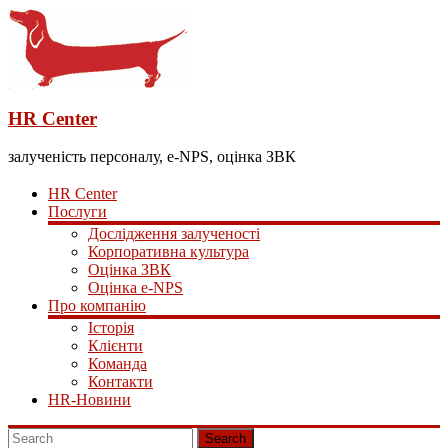
HR Center
залученість персоналу, e-NPS, оцінка ЗВК
HR Center
Послуги
Дослідження залученості
Корпоративна культура
Оцінка ЗВК
Оцінка e-NPS
Про компанію
Історія
Клієнти
Команда
Контакти
HR-Новини
Search