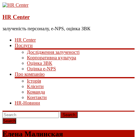
HR Center
залученість персоналу, e-NPS, оцінка ЗВК
HR Center
Послуги
Дослідження залученості
Корпоративна культура
Оцінка ЗВК
Оцінка e-NPS
Про компанію
Історія
Клієнти
Команда
Контакти
HR-Новини
Search
Елена Малинская