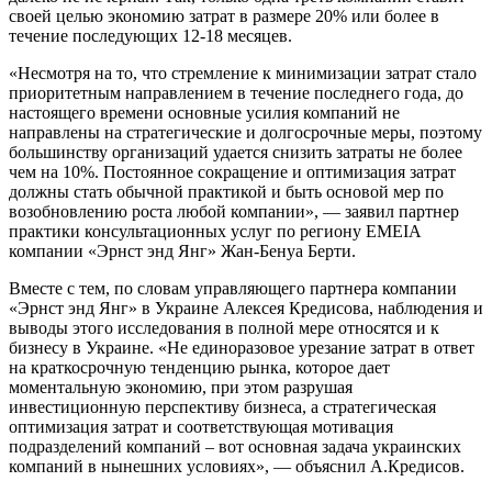
своей целью экономию затрат в размере 20% или более в
течение последующих 12-18 месяцев.
«Несмотря на то, что стремление к минимизации затрат стало
приоритетным направлением в течение последнего года, до
настоящего времени основные усилия компаний не
направлены на стратегические и долгосрочные меры, поэтому
большинству организаций удается снизить затраты не более
чем на 10%. Постоянное сокращение и оптимизация затрат
должны стать обычной практикой и быть основой мер по
возобновлению роста любой компании», — заявил партнер
практики консультационных услуг по региону EMEIA
компании «Эрнст энд Янг» Жан-Бенуа Берти.
Вместе с тем, по словам управляющего партнера компании
«Эрнст энд Янг» в Украине Алексея Кредисова, наблюдения и
выводы этого исследования в полной мере относятся и к
бизнесу в Украине. «Не единоразовое урезание затрат в ответ
на краткосрочную тенденцию рынка, которое дает
моментальную экономию, при этом разрушая
инвестиционную перспективу бизнеса, а стратегическая
оптимизация затрат и соответствующая мотивация
подразделений компаний – вот основная задача украинских
компаний в нынешних условиях», — объяснил А.Кредисов.