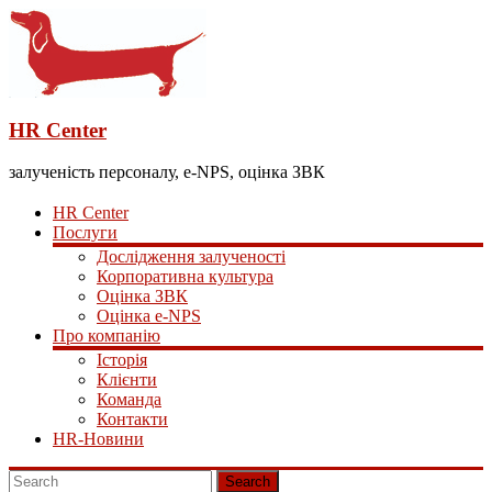
HR Center
залученість персоналу, e-NPS, оцінка ЗВК
HR Center
Послуги
Дослідження залученості
Корпоративна культура
Оцінка ЗВК
Оцінка e-NPS
Про компанію
Історія
Клієнти
Команда
Контакти
HR-Новини
Search