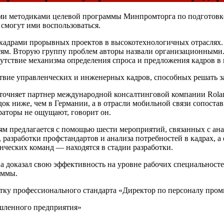
ными методиками целевой программы Минпромторга по подготовк
и смогут ими воспользоваться.
 кадрами прорывных проектов в высокотехнологичных отраслях.
ям. Вторую группу проблем авторы назвали организационными. 
сутствие механизма определения спроса и предложения кадров 
вие управленческих и инженерных кадров, способных решать з
уточняет партнер международной консалтинговой компании Roland
к ниже, чем в Германии, а в отрасли мобильной связи сопостав
аторы не ощущают, говорит он.
предлагается с помощью шести мероприятий, связанных с анали
разработки профстандартов и анализа потребностей в кадрах, 
ческих команд — находятся в стадии разработки.
 доказал свою эффективность на уровне рабочих специальностей
аммы.
отку профессионального стандарта «Директор по персоналу про
ышленного предприятия»