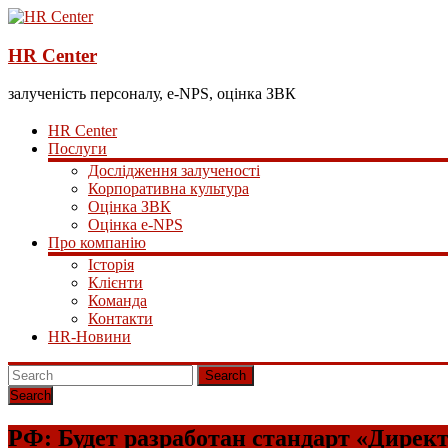
HR Center
залученість персоналу, e-NPS, оцінка ЗВК
HR Center
Послуги
Дослідження залученості
Корпоративна культура
Оцінка ЗВК
Оцінка e-NPS
Про компанію
Історія
Клієнти
Команда
Контакти
HR-Новини
Search
РФ: Будет разработан стандарт «Дирек