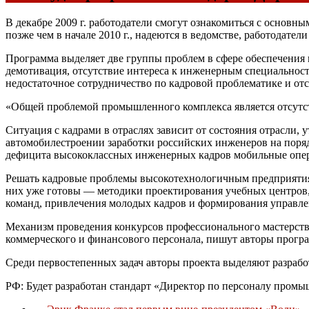
В декабре 2009 г. работодатели смогут ознакомиться с основ
позже чем в начале 2010 г., надеются в ведомстве, работодател
Программа выделяет две группы проблем в сфере обеспечения
демотивация, отсутствие интереса к инженерным специальност
недостаточное сотрудничество по кадровой проблематике и от
«Общей проблемой промышленного комплекса является отсутст
Ситуация с кадрами в отраслях зависит от состояния отрасли, 
автомобилестроении заработки российских инженеров на порядо
дефицита высококлассных инженерных кадров мобильные опер
Решать кадровые проблемы высокотехнологичным предприятиям 
них уже готовы — методики проектирования учебных центров, 
команд, привлечения молодых кадров и формирования управлен
Механизм проведения конкурсов профессионального мастерства
коммерческого и финансового персонала, пишут авторы прогр
Среди первостепенных задач авторы проекта выделяют разраб
РФ: Будет разработан стандарт «Директор по персоналу пром