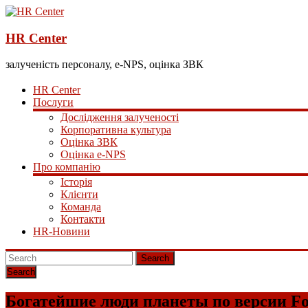
HR Center
залученість персоналу, e-NPS, оцінка ЗВК
HR Center
Послуги
Дослідження залученості
Корпоративна культура
Оцінка ЗВК
Оцінка e-NPS
Про компанію
Історія
Клієнти
Команда
Контакти
HR-Новини
Search
Богатейшие люди планеты по версии Fo