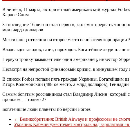
В четверг, 11 марта, авторитетный американский журнал For
Карлос Слим.
За последние 16 лет он стал первым, кто смог прервать моно
миллиарда долларов.
Мексиканец оттеснил на второе место основателя корпорации M
Владельцы заводов, газет, пароходов. Богатейшие люди планет
Первую тройку замыкает еще один американец, инвестор Уоррен
Несмотря на непростой финансовый кризис, в минувшем году о
В список Forbes попали пять граждан Украины. Богатейшим из н
Игорь Коломойский (488-ое место, 2 млрд долларов), Геннадий 
Самым богатым россиянином стал Владимир Лисин, который с 15
прошлом — только 27
Богатейшие люди планеты по версии Forbes
←
Великобритания: British Airways и профсоюзы не смог
Украина: Кабмин ужесточает контроль над зарплатами «в