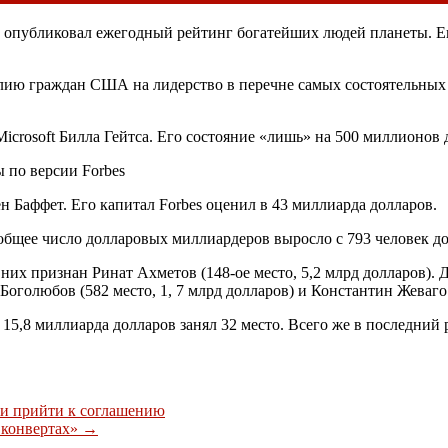
bes опубликовал ежегодный рейтинг богатейших людей планеты.
полию граждан США на лидерство в перечне самых состоятельных
icrosoft Билла Гейтса. Его состояние «лишь» на 500 миллионов
ы по версии Forbes
 Баффет. Его капитал Forbes оценил в 43 миллиарда долларов.
бщее число долларовых миллиардеров выросло с 793 человек до
их признан Ринат Ахметов (148-ое место, 5,2 млрд долларов). Д
Боголюбов (582 место, 1, 7 млрд долларов) и Константин Жеваго 
,8 миллиарда долларов занял 32 место. Всего же в последний р
ли прийти к соглашению
 конвертах»
→