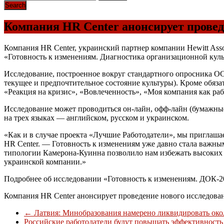
Компания HR Center анонсирует провед
Компания HR Center, украинский партнер компании Hewitt Ass
«Готовность к изменениям. Диагностика организационной кул
Исследование, построенное вокруг стандартного опросника O
текущее и предпочтительное состояние культуры). Кроме обяз
«Реакция на кризис», «Вовлеченность», «Моя компания как ра
Исследование может проводиться он-лайн, офф-лайн (бумажны
на трех языках — английском, русском и украинском.
«Как и в случае проекта «Лучшие Работодатели», мы приглаш
HR Center. — Готовность к изменениям уже давно стала важн
типологии Камерона-Куинна позволило нам избежать высоких 
украинской компании.»
Подробнее об исследовании «Готовность к изменениям. ДОК-20
Компания HR Center анонсирует проведение нового исследова
←
Латвия: Минобразования намерено ликвидировать ок
Российские работодатели будут повышать эффективность