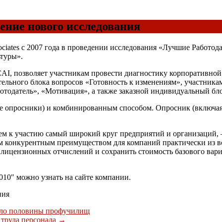
ение нового исследования
ociates с 2007 года в проведении исследования «Лучшие Работод
ьтуры».
CAI, позволяет участникам провести диагностику корпоративно
ательного блока вопросов «Готовность к изменениям», участник
ботодатель», «Мотивация», а также заказной индивидуальный б
е опросники) и комбинированным способом. Опросник (включая 
аем к участию самый широкий круг предприятий и организаций
ым конкурентным преимуществом для компаний практически из в
лицензионных отчислений и сохранить стоимость базового вари
10″ можно узнать на сайте компании.
ния
оло половины профучилищ
 труда персонала
→