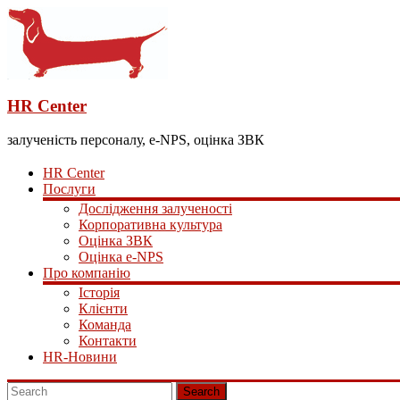
HR Center
залученість персоналу, e-NPS, оцінка ЗВК
HR Center
Послуги
Дослідження залученості
Корпоративна культура
Оцінка ЗВК
Оцінка e-NPS
Про компанію
Історія
Клієнти
Команда
Контакти
HR-Новини
Search