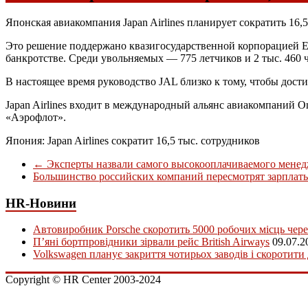
Японская авиакомпания Japan Airlines планирует сократить 16,
Это решение поддержано квазигосударственной корпорацией Ente
банкротстве. Среди увольняемых — 775 летчиков и 2 тыс. 460 ч
В настоящее время руководство JAL близко к тому, чтобы дост
Japan Airlines входит в международный альянс авиакомпаний 
«Аэрофлот».
Япония: Japan Airlines сократит 16,5 тыс. сотрудников
←
Эксперты назвали самого высокооплачиваемого менед
Большинство российских компаний пересмотрят зарплат
HR-Новини
Автовиробник Porsche скоротить 5000 робочих місць чере
П’яні бортпровідники зірвали рейс British Airways
09.07.2
Volkswagen планує закриття чотирьох заводів і скоротити
Copyright © HR Center 2003-2024