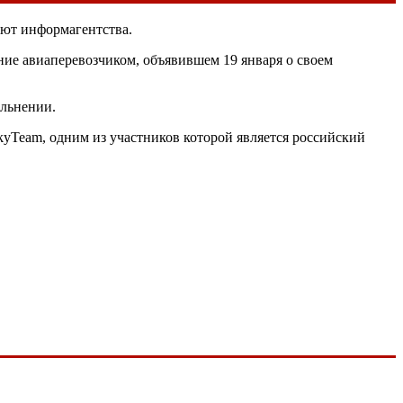
щают информагентства.
ение авиаперевозчиком, объявившем 19 января о своем
ольнении.
kyTeam, одним из участников которой является российский