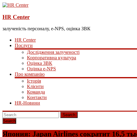
HR Center
залученість персоналу, e-NPS, оцінка ЗВК
HR Center
Послуги
Дослідження залученості
Корпоративна культура
Оцінка ЗВК
Оцінка e-NPS
Про компанію
Історія
Клієнти
Команда
Контакти
HR-Новини
Search
Япония: Japan Airlines сократит 16,5 ты