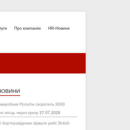
луги
Про компанію
HR-Новини
НОВИНИ
овиробник Porsche скоротить 5000
их місць через кризу
27.07.2026
і бортпровідники зірвали рейс British