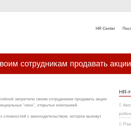
HR Center
Пос
ВК
своим сотрудникам продавать акции
HR-
cebook запретила своим сотрудникам продавать акции
пециальных “окон”, открытых компанией.
Авт
робоч
х сложностей с законодательством, которое вызовут
П’ян