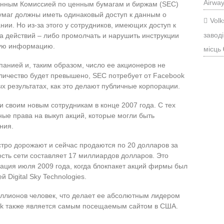
Airwa
ленным Комиссией по ценным бумагам и биржам (SEC)
умаг должны иметь одинаковый доступ к данным о
Vol
и. Но из-за этого у сотрудников, имеющих доступ к
заводі
а действий – либо промолчать и нарушить инструкции
ную информацию.
місць
панией и, таким образом, число ее акционеров не
оличество будет превышено, SEC потребует от Facebook
х результатах, как это делают публичные корпорации.
и своим новым сотрудникам в конце 2007 года. С тех
ые права на выкуп акций, которые могли быть
ния.
тро дорожают и сейчас продаются по 20 долларов за
ость сети составляет 17 миллиардов долларов. Это
зация июля 2009 года, когда блокпакет акций фирмы был
Digital Sky Technologies.
ллионов человек, что делает ее абсолютным лидером
ok также является самым посещаемым сайтом в США.