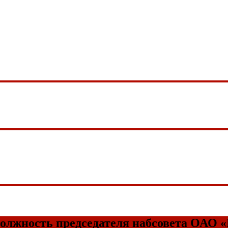
должность председателя набсовета ОАО 