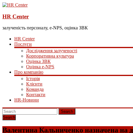
HR Center
залученість персоналу, e-NPS, оцінка ЗВК
HR Center
Послуги
Дослідження залученості
Корпоративна культура
Оцінка ЗВК
Оцінка e-NPS
Про компанію
Історія
Клієнти
Команда
Контакти
HR-Новини
Search
Валентина Кальниченко назначена на 