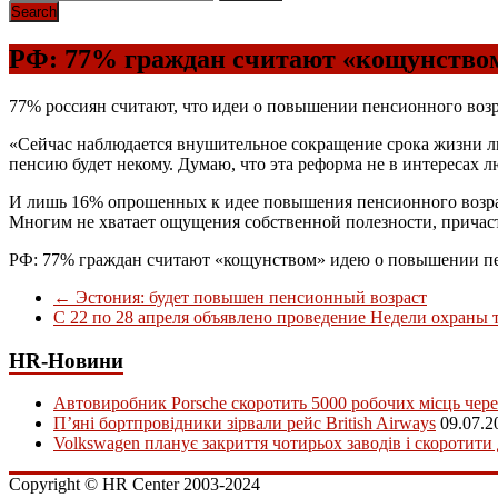
РФ: 77% граждан считают «кощунством
77% россиян считают, что идеи о повышении пенсионного возра
«Сейчас наблюдается внушительное сокращение срока жизни люд
пенсию будет некому. Думаю, что эта реформа не в интересах 
И лишь 16% опрошенных к идее повышения пенсионного возраст
Многим не хватает ощущения собственной полезности, причаст
РФ: 77% граждан считают «кощунством» идею о повышении пе
←
Эстония: будет повышен пенсионный возраст
С 22 по 28 апреля объявлено проведение Недели охраны 
HR-Новини
Автовиробник Porsche скоротить 5000 робочих місць чере
П’яні бортпровідники зірвали рейс British Airways
09.07.2
Volkswagen планує закриття чотирьох заводів і скоротити
Copyright © HR Center 2003-2024