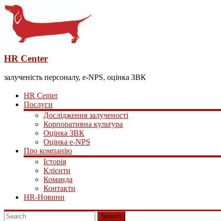
HR Center
залученість персоналу, e-NPS, оцінка ЗВК
HR Center
Послуги
Дослідження залученості
Корпоративна культура
Оцінка ЗВК
Оцінка e-NPS
Про компанію
Історія
Клієнти
Команда
Контакти
HR-Новини
Search