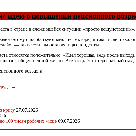
» идею о повышении пенсионного возра
ста в стране в сложившейся ситуации «просто кощунственны», —
ей (этому способствуют многие факторы, в том числе и экологи
людей», — такие отзывы оставляли респонденты.
а относятся положительно. «Идея хорошая, ведь после выхода 
ности к общественной жизни. Все это даёт интересная работа»,
нсионного возраста
труда
→
з кризу
27.07.2026
026
 до 100 тисяч робочих місць
09.07.2026